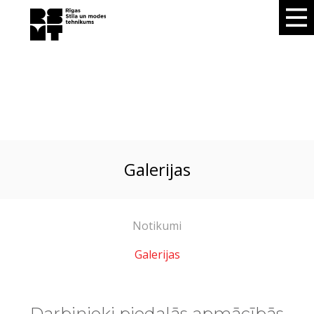
galerijas
Notikumi
Galerijas
Darbinieki piedalās apmācībās