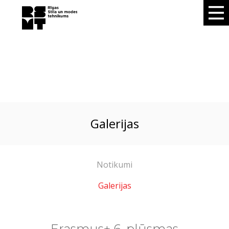
galerijas
Notikumi
Galerijas
Erasmus+ 6. plūsmas