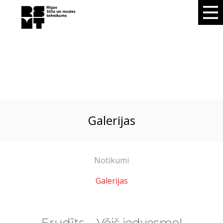
galerijas
Notikumi
Galerijas
Erudīts – Vējš iedvesmo!