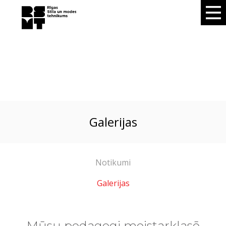
galerijas
Notikumi
Galerijas
Mūsu pedagogi meistarklasē