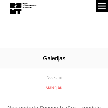
galerijas
Notikumi
Galerijas
Nestandarta līgavas frizūra – moduļa