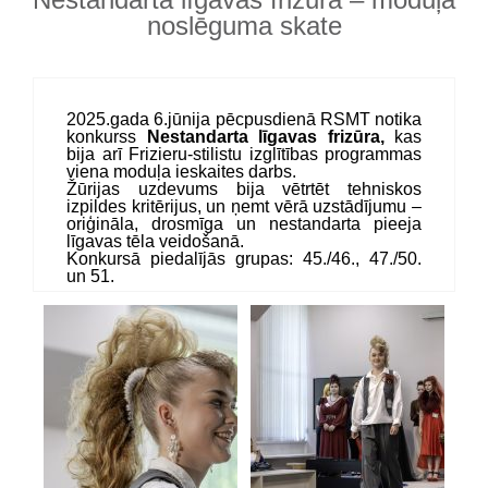
noslēguma skate
2025.gada 6.jūnija pēcpusdienā RSMT notika
konkurss
Nestandarta līgavas frizūra,
kas
bija arī Frizieru-stilistu izglītības programmas
viena moduļa ieskaites darbs.
Žūrijas uzdevums bija vētrtēt tehniskos
izpildes kritērijus, un ņemt vērā uzstādījumu –
oriģināla, drosmīga un nestandarta pieeja
līgavas tēla veidošanā.
Konkursā piedalījās grupas: 45./46., 47./50.
un 51.