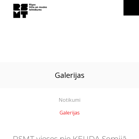
galerijas
Notikumi
Galerijas
RSMT viesos pie KEUDA Somijā