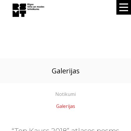
galerijas
Notikumi
Galerijas
“Top Kauss 2018” atlases posms