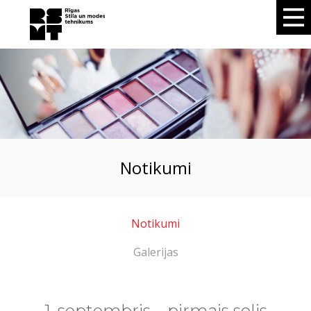
notikumi
Notikumi
Galerijas
1. septembris – pirmais solis