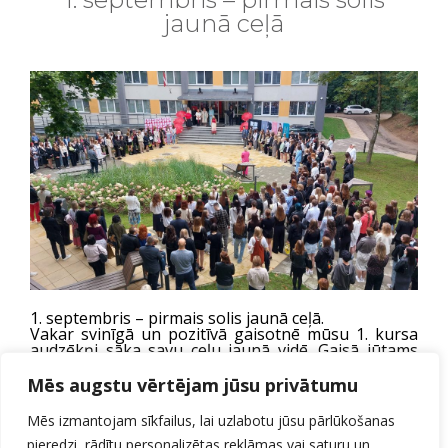
jaunā ceļā
1. septembris – pirmais solis jaunā ceļā.
Vakar svinīgā un pozitīvā gaisotnē mūsu 1. kursa
audzēkņi sāka savu ceļu jaunā vidē. Gaisā jūtams
neliels satraukums, bet arī priecīgas gaidas par
jauno sākumu.
Mēs augstu vērtējam jūsu privātumu
Visus vieno kopīgs mērķis – iegūt jaunas zināšanas,
attīstīt prasmes un apgūt izvēlēto profesiju.
Mēs izmantojam sīkfailus, lai uzlabotu jūsu pārlūkošanas
Lai šis ceļš ir iedvesmas, draudzības un panākumu
pilns!
pieredzi, rādītu personalizētas reklāmas vai saturu un