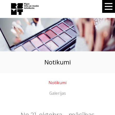
notikumi
Notikumi
Galerijas
No 21. oktobra – mācības