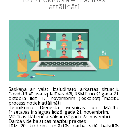
attālināti
Saskaņā ar valstī izsludināto ārkārtas situāciju
Covid-19 vīrusa izplatības dēļ, RSMT no šī gada 21.
oktobra līdz 17. novembrim (ieskaitot) mācību
process notiek attālināti.
Tehnikuma Dienesta viesnīcas un Mācību
frizētavas ir slēgtas līdz šī gada 21. novembrim.
Mācības klātienē atsāksim šī gada 22. novembrī.
Darba vidē balstītās mācību prakses
Līdz 20.oktobrim uzsāktās darba vidē balstītās