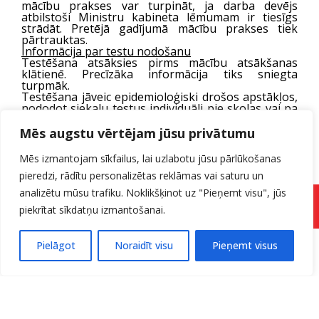
mācību prakses var turpināt, ja darba devējs
atbilstoši Ministru kabineta lēmumam ir tiesīgs
strādāt. Pretējā gadījumā mācību prakses tiek
pārtrauktas.
Informācija par testu nodošanu
T
estēšana atsāksies pirms mācību atsākšanas
klātienē. Precīzāka informācija tiks sniegta
turpmāk.
Testēšana jāveic epidemioloģiski drošos apstākļos,
nododot siekalu testus individuāli pie skolas vai pa
vienam ienākot klasē, paredzot, ka izglītojamie
nepulcējas klasēs, koplietošanas telpās un
Mēs augstu vērtējam jūsu privātumu
gaiteņos. Joprojām paliek spēkā iespēja testu
nodot arī individuāli laboratorijā, ja izglītojamajam
Mēs izmantojam sīkfailus, lai uzlabotu jūsu pārlūkošanas
testēšanas dienā nav iespējas ierasties
izglītības
pieredzi, rādītu personalizētas reklāmas vai saturu un
iestādē
.
Ievērojam valstī noteiktos ierobežojumus!
analizētu mūsu trafiku. Noklikšķinot uz "Pieņemt visu", jūs
Sargājam sevi un citus!
Pieteikuma forma
piekrītat sīkdatņu izmantošanai.
Pielāgot
Noraidīt visu
Pieņemt visus