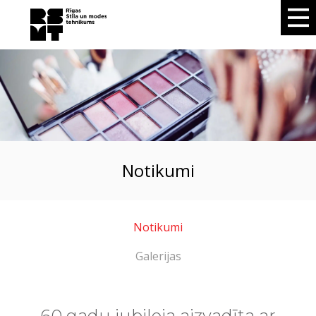
notikumi
Notikumi
Galerijas
60 gadu jubileja aizvadīta ar