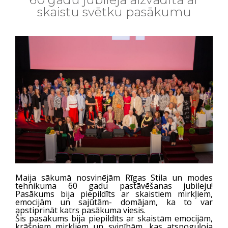
skaistu svētku pasākumu
Maija sākumā nosvinējām Rīgas Stila un modes
tehnikuma 60 gadu pastāvēšanas jubileju!
Pasākums bija piepildīts ar skaistiem mirkļiem,
emocijām un sajūtām- domājam, ka to var
apstiprināt katrs pasākuma viesis.
Šis pasākums bija piepildīts ar skaistām emocijām,
krāšņiem mirkļiem un svinībām, kas atspoguļoja