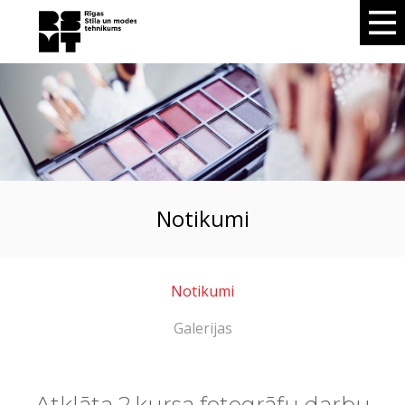
notikumi
Notikumi
Galerijas
Atklāta 2.kursa fotogrāfu darbu