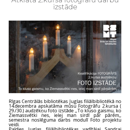
izstāde
Rīgas Centrālās bibliotēkas Juglas filiālbibliotēkā no
14.decembra apskatāma mūsu Fotogrāfu 2.kursa (
29./30.) audzēkņu foto izstāde ,,To kluso gaismu, ko
Ziemassvētki nes, ielej man sirdī pār pārēm,,
semestra noslēguma darbs modulī Foto projektu
veidi.
Paldies Juglas filiālbibliotēkas vadītājai Sandrai