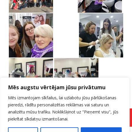
Mēs augstu vērtējam jūsu privātumu
Mēs izmantojam sīkfailus, lai uzlabotu jūsu pārlūkošanas
pieredzi, rādītu personalizētas reklāmas vai saturu un
Vairāk par projektu sadaļā Erasmus+
projekts
“Māceklis šodien – meistars nākotnē”
analizētu mūsu trafiku. Noklikšķinot uz "Pieņemt visu", jūs
Vairāk bildes var skatīt
šeit vai sadaļā Galerijas
Pieteikuma forma
piekrītat sīkdatņu izmantošanai.