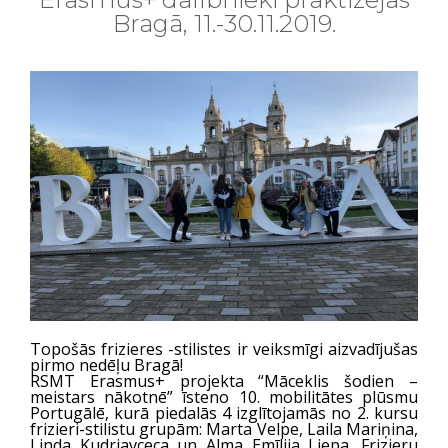
Bragā, 11.-30.11.2019.
Topošās frizieres -stilistes ir veiksmīgi aizvadījušas
pirmo nedēļu Bragā!
RSMT Erasmus+ projekta “Māceklis šodien –
meistars nākotnē” īsteno 10. mobilitātes plūsmu
Portugālē, kurā piedalās 4 izglītojamās no 2. kursu
frizieri-stilistu grupām: Marta Velpe, Laila Mariņina,
Linda Kudrjavceca un Alma Emīlija Liepa. Frizieru