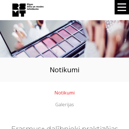
notikumi
Notikumi
Galerijas
Erasmus+ dalībnieki praktizējas