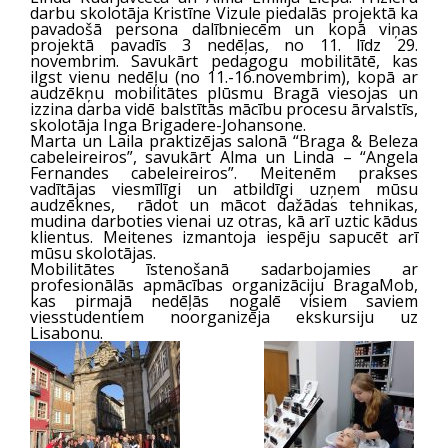
darbu skolotāja Kristīne Vizule piedalās projektā ka
pavadošā persona dalībniecēm un kopā viņas
projektā pavadīs 3 nedēļas, no 11. līdz 29.
novembrim. Savukārt pedagogu mobilitātē, kas
ilgst vienu nedēļu (no 11.-16.novembrim), kopā ar
audzēkņu mobilitātes plūsmu Bragā viesojas un
izzina darba vidē balstītās mācību procesu ārvalstīs,
skolotāja Inga Brigadere-Johansone.
Marta un Laila praktizējas salonā “Braga & Beleza
cabeleireiros”, savukārt Alma un Linda – “Angela
Fernandes cabeleireiros”. Meitenēm prakses
vadītājas viesmīlīgi un atbildīgi uzņem mūsu
audzēknes, rādot un mācot dažādas tehnikas,
mudina darboties vienai uz otras, kā arī uztic kādus
klientus. Meitenes izmantoja iespēju sapucēt arī
mūsu skolotājas.
Mobilitātes īstenošanā sadarbojamies ar
profesionālās apmācības organizāciju BragaMob,
kas pirmajā nedēļās nogalē visiem saviem
viesstudentiem noorganizēja ekskursiju uz
Lisabonu.