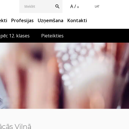
A /
LAT
A
ekti
Profesijas
Uzņemšana
Kontakti
 pēc 12. klases
Pieteikties
cās Viļņā