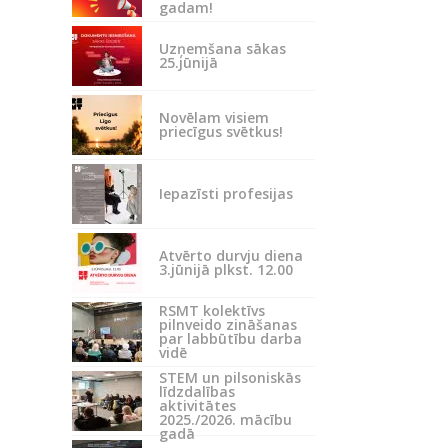
gadam!
Uzņemšana sākas
25.jūnijā
Novēlam visiem
priecīgus svētkus!
Iepazīsti profesijas
Atvērto durvju diena
3.jūnijā plkst. 12.00
RSMT kolektīvs
pilnveido zināšanas
par labbūtību darba
vidē
STEM un pilsoniskās
līdzdalības
aktivitātes
2025./2026. mācību
gadā