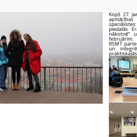
Kopš 27. ja
apmācības
speciālistes
piedalās E
nākotnē” un
februārim.
RSMT parter
un integr
praktiskajā