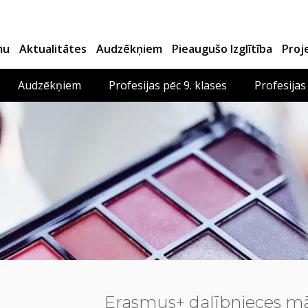
mu
Aktualitātes
Audzēkņiem
Pieaugušo Izglītība
Proj
Audzēkņiem
Profesijas pēc 9. klases
Profesijas
Erasmus+ dalībnieces mā