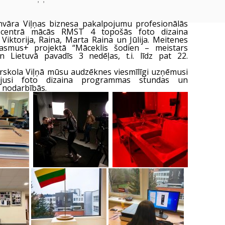
nvāra Viļņas biznesa pakalpojumu profesionālās
 centrā mācās RMST 4 topošās foto dizaina
: Viktorija, Raina, Marta Raina un Jūlija. Meitenes
rasmus+ projektā “Māceklis šodien – meistars
 Lietuvā pavadīs 3 nedēļas, t.i. līdz pat 22.
skola Viļņā mūsu audzēknes viesmīlīgi uzņēmusi
ējusi foto dizaina programmas stundas un
s nodarbībās.