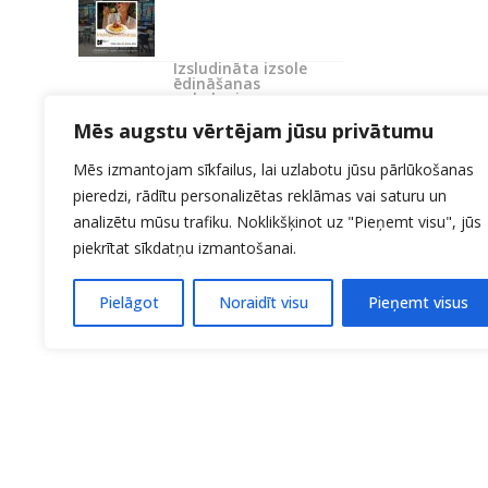
Izsludināta izsole
ēdināšanas
pakalpojumu
nodrošināšanai
Mēs augstu vērtējam jūsu privātumu
Mēs izmantojam sīkfailus, lai uzlabotu jūsu pārlūkošanas
pieredzi, rādītu personalizētas reklāmas vai saturu un
analizētu mūsu trafiku. Noklikšķinot uz "Pieņemt visu", jūs
piekrītat sīkdatņu izmantošanai.
Pielāgot
Noraidīt visu
Pieņemt visus
KONTAKTI:
27706214
Uzņemšana 20140