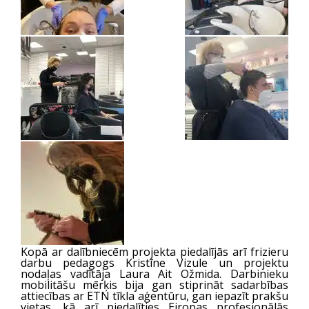
Kopā ar dalībniecēm projekta piedalījās arī frizieru
darbu pedagogs Kristīne Vizule un projektu
nodaļas vadītāja Laura Ait Ožmida. Darbinieku
mobilitāšu mērķis bija gan stiprināt sadarbības
attiecības ar ETN tīkla aģentūru, gan iepazīt prakšu
vietas, kā arī piedalīties Eiropas profesionālās