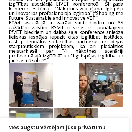
izglītības asociācijā EfVET konferencē. Šī gada
konferences tēma – “Nākotnes veidošana: ilgtspēja
un inovācijas profesionālajā izglītībā” (
“Shaping the
Future: Sustainable and Innovative VET”
).
EfVet asociācijā ir vairāki simti biedru no 35
dažādām valstīm. RSMT ir viens no jaunākajiem
EfVET biedriem un dalība šajā konference sniedza
lieliskas iespējas iepazīt citas izglītības iestādes,
rast potenciālos sadarbības partnerus un idejas
starptautiskiem projektiem, kā arī piedalīties
meistarklasē par “4 nākotnes scenāriji
profesionālajā izglītībā” un “Ilgstspējas izglītība un
pieejas nākotnē”.
Mēs augstu vērtējam jūsu privātumu