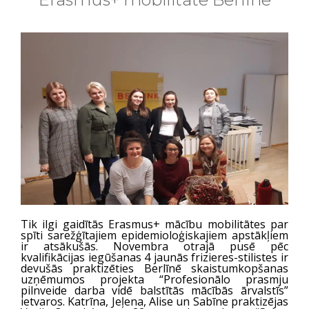
Tik ilgi gaidītās Erasmus+ mācību mobilitātes par
spīti sarežģītajiem epidemioloģiskajiem apstākļiem
ir atsākušās. Novembra otrajā pusē pēc
kvalifikācijas iegūšanas 4 jaunās frizieres-stilistes ir
devušās praktizēties Berlīnē skaistumkopšanas
uzņēmumos projekta “Profesionālo prasmju
pilnveide darba vidē balstītās mācībās ārvalstīs”
ietvaros. Katrīna, Jeļena, Alise un Sabīne praktizējas