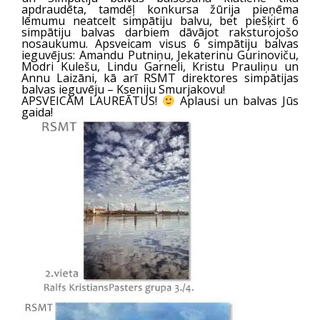
apdraudēta, tamdēļ konkursa žūrija pieņēma
lēmumu neatcelt simpātiju balvu, bet piešķirt 6
simpātiju balvas darbiem dāvājot raksturojošo
nosaukumu. Apsveicam visus 6 simpātiju balvas
ieguvējus: Amandu Putniņu, Jekaterinu Gurinoviču,
Modri Kulešu, Lindu Garneli, Kristu Prauliņu un
Annu Laizāni, kā arī RSMT direktores simpātijas
balvas ieguvēju – Kseniju Smurjakovu!
APSVEICAM LAUREĀTUS!
Aplausi un balvas Jūs
gaida!