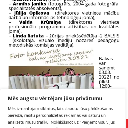
–
Armīns Janiks
(fotogrāfs, 2004 gada fotogrāfa
specialitātes absolvents),
–
Jūlija Opikova
(direktores vietniece mācību
darbā un informācijas tehnoloģiju jomā),
–
Valda Krūmiņa
(direktores vietniece
profesionālo programmu attīstības un kvalitātes
jomā),
–
Linda Ratuta
– žūrijas priekšsēdētāja -2 BALSIS
(skolotāja, vizuālo mediju nozares pedagogu
metodiskās komisijas vadītāja).
Balvas
var
saņemt
03.03.
20221. no
plkst.
12:00-
13:00 vai
citā
Mēs augstu vērtējam jūsu privātumu
datumā
iepriekš,
Mēs izmantojam sīkfailus, lai uzlabotu jūsu pārlūkošanas
sazinoties ar skolotāju Lindu Ratutu e-klasē.
pieredzi, rādītu personalizētas reklāmas vai saturu un
analizētu mūsu trafiku. Noklikšķinot uz "Pieņemt visu", jūs
Pieteikuma forma