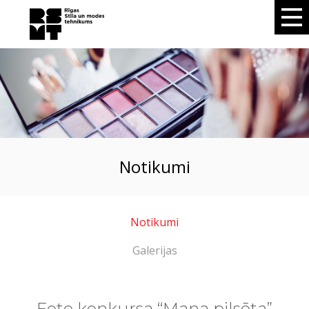
notikumi
Notikumi
Galerijas
Foto konkursa “Mana pilsēta”