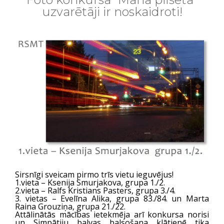
uzvarētāji ir noskaidroti!
Sirsnīgi sveicam pirmo trīs vietu ieguvējus!
1.vieta – Ksenija Smurjakova, grupa 1./2.
2.vieta – Ralfs Kristians Pasters, grupa 3./4.
3. vietas – Evelīna Alika, grupa 83./84. un Marta
Raina Grouziņa, grupa 21./22.
Attālinātās mācības ietekmēja arī konkursa norisi
un Simpātiju balvas balsošana klātienē tika