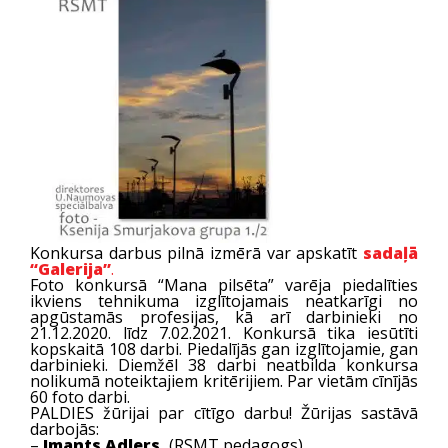
Konkursa darbus pilnā izmērā var apskatīt
sadaļā
“Galerija”
.
Foto konkursā “Mana pilsēta” varēja piedalīties
ikviens tehnikuma izglītojamais neatkarīgi no
apgūstamās profesijas, kā arī darbinieki no
21.12.2020. līdz 7.02.2021. Konkursā tika iesūtīti
kopskaitā 108 darbi. Piedalījās gan izglītojamie, gan
darbinieki. Diemžēl 38 darbi neatbilda konkursa
nolikumā noteiktajiem kritērijiem. Par vietām cīnījās
60 foto darbi.
PALDIES žūrijai par cītīgo darbu! Žūrijas sastāvā
darbojās:
–
Imants Adlers,
(RSMT pedagogs),