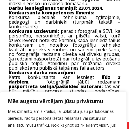
māksliniecisko un radošo domāšanu.
Darbu iesniegšanas termiņš: 23.01.2024.
Konkursanta kompetences līmenis:
Konkursā piedalās tehnikuma izglītojamie,
pedagogi un darbinieki (turpmāk tekstā –
konkursants).
Konkursa uzdevumi:
parādīt fotogrāfijā SEVI, kā
personību, personificējot ar pilsētu, valsti, kurā
dzīvo; ievērot noteikto kārtību, kādā iesniedz failus
konkursam un noteikto fotogrāfiju tehnisko
kvalitāti; iepriekš vienoties un saņemt piekrišanu,
no fotogrāfijā redzamā cilvēka vai cilvēku grupas,
(ja redzami pašportretā) par fotogrāfiju izvietošanu
publiskā telpā. Atbildību par redzamā cilvēka
publiskošanu publiskā telpā nes faila autors.
Konkursa darba nosacījumi
:
Katrs konkursants var iesniegt
līdz 3
darbiem
;
fotogrāfijā jābūt redzamam
pašportreta selfija/pašbildes autoram:
tas var
būt mācību process, stundas, nodarbības,
praktiskais darbs, sporta aktivitātes uz ielas,
veikalā, mājās, brīvā dabā; kadrā var iekļaut ģimeni,
Mēs augstu vērtējam jūsu privātumu
brāli, māsu, draugu, skolas biedru, varbūt kaķi, suni
vai draugu, klases grupiņu… iesniedzamie darbi
Mēs izmantojam sīkfailus, lai uzlabotu jūsu pārlūkošanas
jāiesniedz augstā kvalitātē, faili attēlo konkursa
pieredzi, rādītu personalizētas reklāmas vai saturu un
dalībnieka gaumi, ētisku un estētisku izpratni par
labu fotogrāfiju.
analizētu mūsu trafiku. Noklikšķinot uz "Pieņemt visu", jūs
Pilna informācija
FOTO KONKURSA NOLIKUMĀ