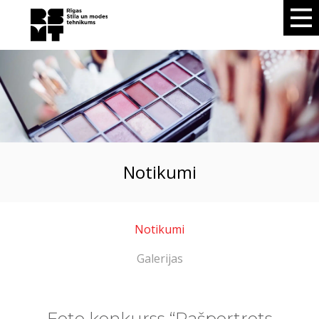
notikumi
Notikumi
Galerijas
Foto konkurss “Pašportrets