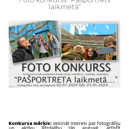
laikmetā”
Konkursa mērķis:
veicināt interesi par fotogrāfiju
un aktīvu līdzdalību tās apguvē, attīstīt