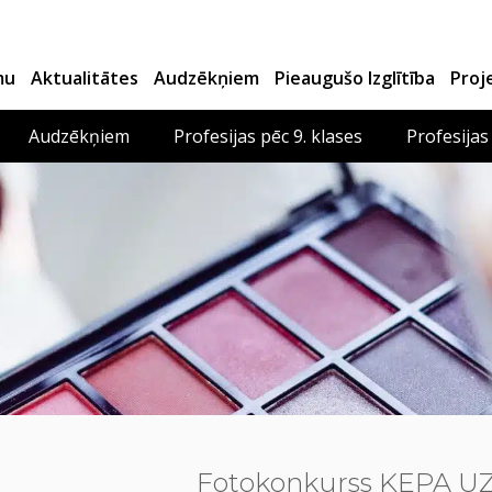
mu
Aktualitātes
Audzēkņiem
Pieaugušo Izglītība
Proj
Audzēkņiem
Profesijas pēc 9. klases
Profesijas
Fotokonkurss ĶEPA U