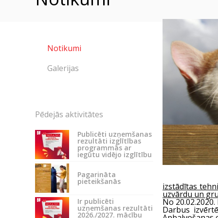
Notikumi
Galerijas
Pēdejās aktivitātes
Publicēti uzņemšanas
rezultāti izglītības
programmās ar
iegūtu vidējo izglītību
Pagarināta
pieteikšanās
izstādītas tehn
uzvārdu un grup
Ir publicēti
No 20.02.2020.
uzņemšanas rezultāti
Darbus izvērtē u
2026./2027. mācību
Apbalvošanas ce