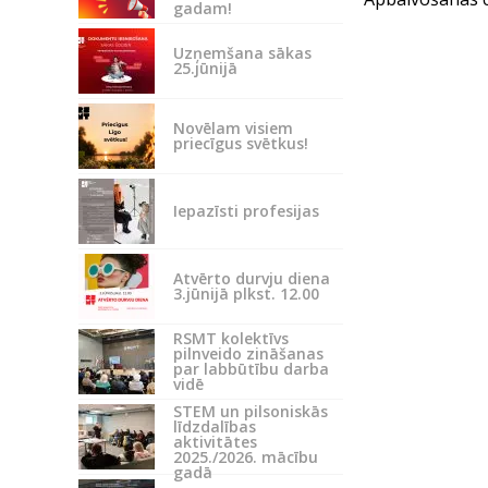
gadam!
Uzņemšana sākas
25.jūnijā
Novēlam visiem
priecīgus svētkus!
Iepazīsti profesijas
Atvērto durvju diena
3.jūnijā plkst. 12.00
RSMT kolektīvs
pilnveido zināšanas
par labbūtību darba
vidē
STEM un pilsoniskās
līdzdalības
aktivitātes
2025./2026. mācību
gadā