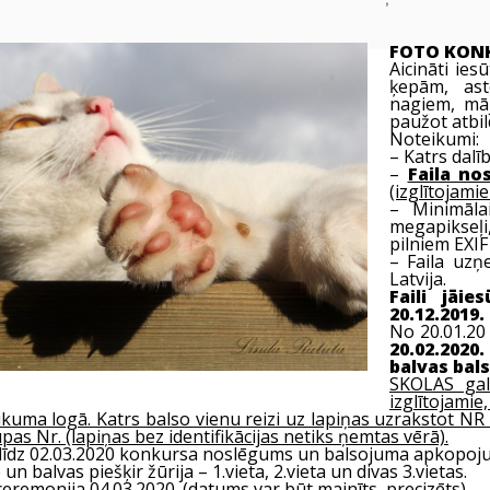
FOTO KON
Aicināti ies
ķepām, ast
nagiem, māj
paužot atbil
Noteikumi:
– Katrs dalī
–
Faila n
(izglītojami
– Minimāla
megapikseļi
pilniem EXIF
– Faila uzņ
Latvija.
Faili jāie
20.12.2019. 
No 20.01.20 
20.02.2020.
balvas bal
SKOLAS gal
izglītojami
ikuma logā. Katrs balso vienu reizi uz lapiņas uzrakstot NR 
as Nr. (lapiņas bez identifikācijas netiks ņemtas vērā).
 līdz 02.03.2020 konkursa noslēgums un balsojuma apkopoj
n balvas piešķir žūrija – 1.vieta, 2.vieta un divas 3.vietas.
remonija 04.03.2020. (datums var būt mainīts, precizēts).