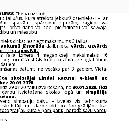
KURSS
“Ķepa uz sirds”
ūtīt failu/us, kurā attēlots jebkurš dzīvnieks/i – ar
ēm, spalvām, spārniem, spurām, ragiem vai
ās, brīvā dabā vai zoo, pieradinātu vai savvaļā,
dību un mīlestību.
bnieks drīkst iesniegt maksimums 3 failus;
osaukumā jānorāda
dalībnieka
vārds, uzvārds
em arī
grupas NR.
)
is faila izmērs 4 megapikseļi, maksimālais 16
, jpg formātā sRGB krāsu režīmā ar saglabātiem
 datiem
emšanas datums ne vecāks par 3 gadiem. Vieta-
sūta skolotājai Lindai Ratutai e-klasē no
līdz 20.01.2020
.
līdz 29.01.20 failu izvērtēšana, no
30.01.2020. līdz
darbu izvietošana skolas logā un
simpātiju
sošana.
veno simpātiju balvu – izvēlas visi tehnikuma
e, skolotāji un darbinieki no fotogrāfijām, kas
fotogrāfijai, kura viņam patīk, norāda savu vārdu,
ums.