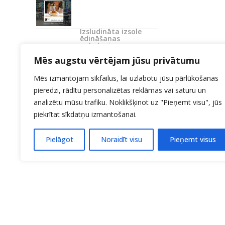
Izsludināta izsole
ēdināšanas
pakalpojumu
nodrošināšanai
Mēs augstu vērtējam jūsu privātumu
Mēs izmantojam sīkfailus, lai uzlabotu jūsu pārlūkošanas
pieredzi, rādītu personalizētas reklāmas vai saturu un
analizētu mūsu trafiku. Noklikšķinot uz "Pieņemt visu", jūs
piekrītat sīkdatņu izmantošanai.
Pielāgot
Noraidīt visu
Pieņemt visus
KONTAKTI:
27706214
Uzņemšana 20140