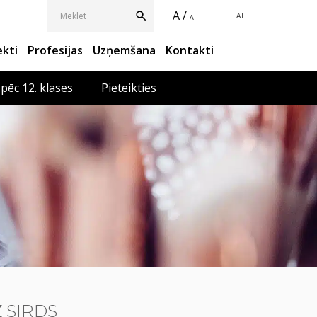
A /
LAT
A
ekti
Profesijas
Uzņemšana
Kontakti
 pēc 12. klases
Pieteikties
Z SIRDS