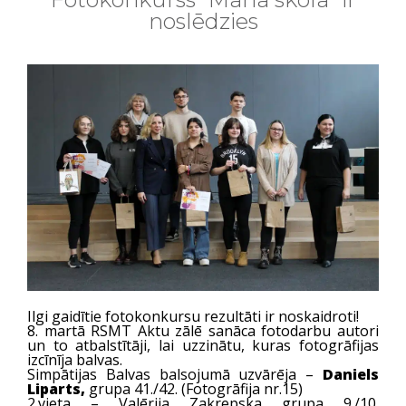
noslēdzies
Ilgi gaidītie fotokonkursu rezultāti ir noskaidroti!
8. martā RSMT Aktu zālē sanāca fotodarbu autori
un to atbalstītāji, lai uzzinātu, kuras fotogrāfijas
izcīnīja balvas.
Simpātijas Balvas
balsojumā uzvārēja –
Daniels
Liparts,
grupa 41./42. (Fotogrāfija nr.15)
2.vieta – Valērija Zakrepska grupa 9./10.