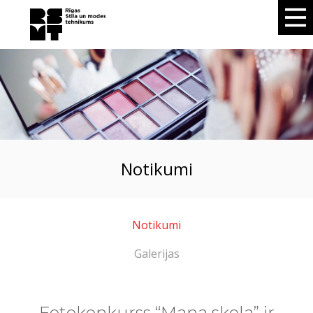
notikumi
Notikumi
Galerijas
Fotokonkurss “Mana skola” ir