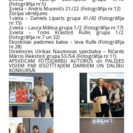
(Fotogrāfija nr.5)
3.vieta – Andris Mucevičs 21./22. (Fotogrāfija nr.12)
Žūrijas vērtējums
1.vieta – Daniels Liparts grupa 41./42 (Fotogrāfija
nr.15)
2.vieta – Laura Māliņa grupa 1./2. (Fotogrāfija nr.17)
3.vieta – Toms Krastiņš Rullis grupa 1./2.
(Fotogrāfija nr.7 un 32)
Ekoskolas padomes balva
– Ieva Rulle (Fotogrāfija
nr.28)
Direktores Ulrikas Naumovas specbalva
– Ričards
Mārcis Riekstiņš grupa 53./54. (Fotogrāfija nr.11)
APSVEICAM FOTODARBU AUTORUS un PALDIES
VISIEM PAR IESŪTĪTAJIEM DARBIEM UN DALĪBU
KONKURSĀ!