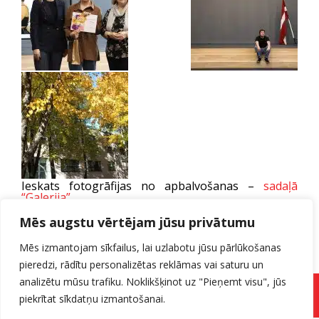
Ieskats fotogrāfijas no apbalvošanas –
sadaļā
“Galerija”
.
Fotokonkurss tika izziņots 2023. gada janvāra pašā
sākumā un līdz 23. janvārim iesniegt darbus
Mēs augstu vērtējam jūsu privātumu
konkursam tika aicināts ikviens tehnikuma
pārstāvis – izglītojamais, darbinieks, pedagogs.
Mēs izmantojam sīkfailus, lai uzlabotu jūsu pārlūkošanas
Februārī konkursu darbi tika izstādīti tehnikuma
pieredzi, rādītu personalizētas reklāmas vai saturu un
skatlogā. Ikviens bija aicināts nobalsot par savu
“SIMPĀTIJAS BALVU”, kā arī žūrija tika aicināt
analizētu mūsu trafiku. Noklikšķinot uz "Pieņemt visu", jūs
izvērtēt darbus.
Pieteikuma forma
piekrītat sīkdatņu izmantošanai.