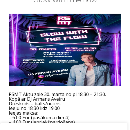
RSMT Aktu zālē 30. martā no pl.18:30 – 21:30.
Kopā ar DJ Armans Aveiru
Dreskods
– balts/neons
Ieeju no 18:30 līdz 19:00
Ieejas maksa:
– 6.00 Eur (pasākuma dienā)
– 4.00 Eur (iepriekšpārdošanā)
Iepriekšpārdošana no 13.-24. martā pirmdienās,