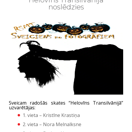
noslēdzies
Sveicam radošās skates “Helovīns Transilvānijā”
uzvarētājas:
1. vieta – Kristīne Krastiņa
2. vieta – Nora Melnalksne