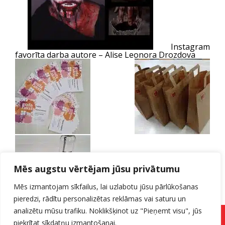
Instagram
favorīta darba autore – Alise Leonora Drozdova
Mēs augstu vērtējam jūsu privātumu
Mēs izmantojam sīkfailus, lai uzlabotu jūsu pārlūkošanas
pieredzi, rādītu personalizētas reklāmas vai saturu un
Apbalvošana – 22.novembrī,
analizētu mūsu trafiku. Noklikšķinot uz "Pieņemt visu", jūs
2021.
Pieteikuma forma
piekrītat sīkdatņu izmantošanai.