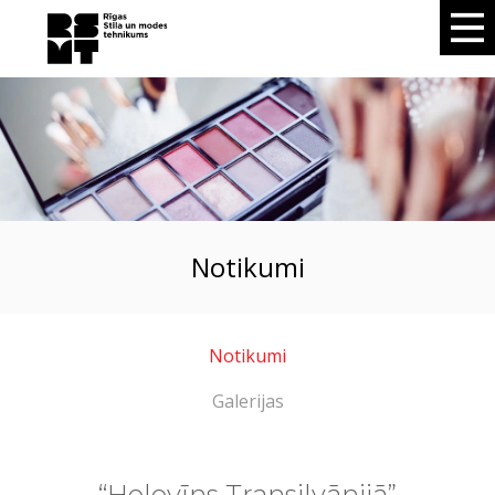
notikumi
Notikumi
Galerijas
“Helovīns Transilvānijā”