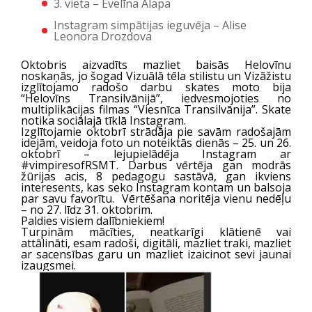
3. vieta – Evelīna Alapa
Instagram simpātijas ieguvēja – Alise
Leonora Drozdova
Oktobris aizvadīts mazliet baisās Helovīnu
noskaņās, jo šogad Vizuālā tēla stilistu un Vizāžistu
izglītojamo radošo darbu skates moto bija
“Helovīns Transilvānijā”, iedvesmojoties no
multiplikācijas filmas “Viesnīca Transilvānija”. Skate
notika sociālajā tīklā Instagram.
Izglītojamie oktobrī strādāja pie savām radošajām
idejām, veidoja foto un noteiktās dienās – 25. un 26.
oktobrī – lejupielādēja Instagram ar
#vimpiresofRSMT. Darbus vērtēja gan modrās
žūrijas acis, 8 pedagogu sastāvā, gan ikviens
interesents, kas seko Instagram kontam un balsoja
par savu favorītu. Vērtēšana noritēja vienu nedēļu
– no 27. līdz 31. oktobrim.
Paldies visiem dalībniekiem!
Turpinām mācīties, neatkarīgi klātienē vai
attālināti, esam radoši, digitāli, mazliet traki, mazliet
ar sacensības garu un mazliet izaicinot sevi jaunai
izaugsmei.