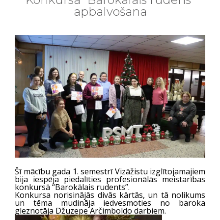
apbalvošana
Šī mācību gada 1. semestrī Vizāžistu izglītojamajiem
bija iespēja piedalīties profesionālās meistarības
konkursā “Barokālais rudents”.
Konkursa norisinājās divās kārtās, un tā nolikums
un tēma mudināja iedvesmoties no baroka
gleznotāja Džuzepe Arčimboldo darbiem.