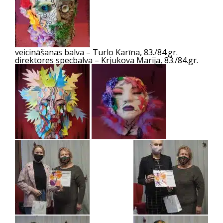
veicināšanas balva – Turlo Karīna, 83./84.gr.
direktores specbalva – Krjukova Marija, 83./84.gr.