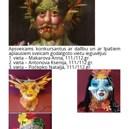
Apsveicams konkursantus ar dalību un ar īpašiem
aplausiem sveicam godalgoto vietu ieguvējus:
1. vieta – Makarova Anna, 111./112.gr.
2. vieta – Antonova Ksenija, 111./112.gr.
3. vieta – Počepko Nataļja, 111./112.gr.