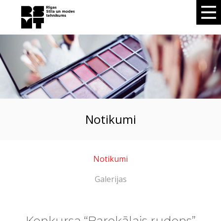
notikumi
Notikumi
Galerijas
Konkursa “Barokālais rudens”