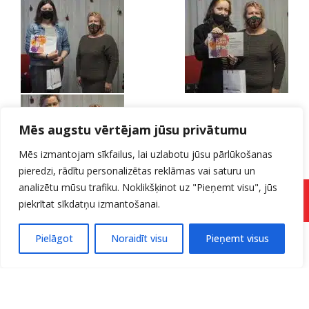
Mēs augstu vērtējam jūsu privātumu
Mēs izmantojam sīkfailus, lai uzlabotu jūsu pārlūkošanas
pieredzi, rādītu personalizētas reklāmas vai saturu un
analizētu mūsu trafiku. Noklikšķinot uz "Pieņemt visu", jūs
Pieteikuma forma
piekrītat sīkdatņu izmantošanai.
Pielāgot
Noraidīt visu
Pieņemt visus