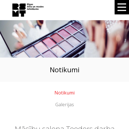
notikumi
Notikumi
Galerijas
Mācību salona Teodors darba