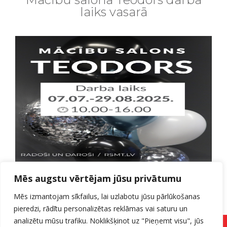
laiks vasarā
Aicinām apmeklēt mācību salonu “Teodors” arī
Mēs augstu vērtējam jūsu privātumu
vasarā!
Izmantojiet iespēju saņemt kvalitatīvus frizieru
Mēs izmantojam sīkfailus, lai uzlabotu jūsu pārlūkošanas
pakalpojumus par izdevīgām cenām arī vasaras
pieredzi, rādītu personalizētas reklāmas vai saturu un
mēnešos darba dienās.
Adrese: G. Zemgala gatve 76, 13. stāvs
analizētu mūsu trafiku. Noklikšķinot uz "Pieņemt visu", jūs
Telefons: 27706220