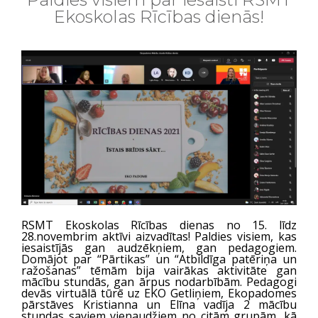
Ekoskolas Rīcības dienās!
RSMT Ekoskolas Rīcības dienas no 15. līdz
28.novembrim aktīvi aizvadītas! Paldies visiem, kas
iesaistījās gan audzēkņiem, gan pedagogiem.
Domājot par “Pārtikas” un “Atbildīga patēriņa un
ražošanas” tēmām bija vairākas aktivitāte gan
mācību stundās, gan ārpus nodarbībām. Pedagogi
devās virtuālā tūrē uz EKO Getliņiem, Ekopadomes
pārstāves Kristianna un Elīna vadīja 2 mācību
stundas saviem vienaudžiem no citām grupām, kā