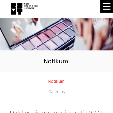
notikumi
Notikumi
Galerijas
Paldies visiem par iesaisti RSMT