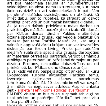
arī bija neformāla saruna ar “Bumbiermuižas”
veidotājiem un viesu nama uzturētājiem, kuri savā
ikdienas dzīvē un arī saimniekošanā ir patiešām
pieņēmuši dažādus izaicinājumus un atklājuši, kā
mīlēt dabu, par to rūpēties, kā strādāt un dzīvot
atbildīgi pret vidi un būt mazāk kaitnieciski dabai.
Ak, jā un arī dažādu priekšmetu mājas darbos un
praktiskajās mācībās audzēkņi tika izaicināti domāt
par Rīcības dienas tēmām. Paldies multimēdiju
dizaina speciālistu grupai, kas veidoja plakātus un
kolāžas par tēmu Pārtika. Malači visi, kas angļu
valodā ir apguvuši vārdu krājumu un var iesaistīties
diskusijās par Green Living. Prieks par radošām
idejām Vizuālā stila speciālistu grupās, darbojoties
ar materiāla otrreizēju pārstrādi, vēršot uzmanību
atbildīgam patēriņam un ražošanai domājot arī par
dizainu. Protams, neizpalika dabaszinības un citi
priekšmeti, kur Rīcības dienu tēmas rezonēja.
Ja vēl kāds vēl nav paspējis aizpildīt anketu, ar kuru
Ekopadome turpina aktualizēt Pārtikas tēmu,
izvērtējot izglītojamo ēšanas paradumus
tehnikuma ēdnīcā, līdz 10. decembrim vēl var uzspēt
3 minūtēs iesniegt savas atbildes. Aizpildi anketu
šeit –
anketa “Tehnikuma ēdnīcas izvērtējums”
.
PALDIES visiem un būsim arī turpmāk atbildīgi ne
tikai pērkot un patērējot “Pārtiku”, bet pret visu
mūsu planētu Zeme.
Ekoskolu Rīcības dienas Latvijā norisinājās no 15.