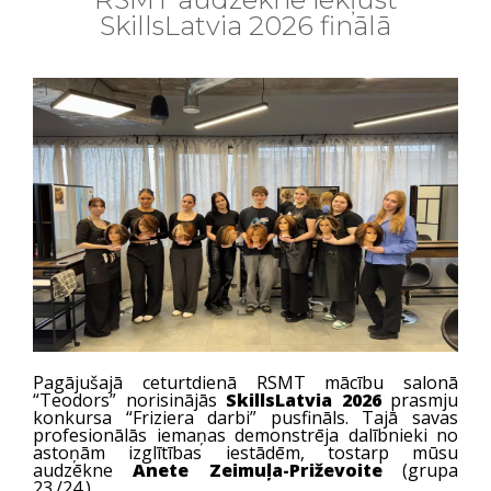
SkillsLatvia 2026 finālā
Pagājušajā ceturtdienā RSMT mācību salonā
“Teodors” norisinājās
SkillsLatvia 2026
prasmju
konkursa “Friziera darbi” pusfināls. Tajā savas
profesionālās iemaņas demonstrēja dalībnieki no
astoņām izglītības iestādēm, tostarp mūsu
audzēkne
Anete Zeimuļa-Priževoite
(grupa
23./24.).