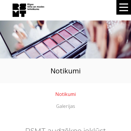
notikumi
Notikumi
Galerijas
RSMT audzēkne iekļūst