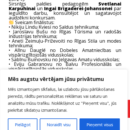
Sirsnīgs paldies pedagogēm
Svetlanai
Karpuhinai
un
Ingai Brigaderei-Johansonei
par
ieguldīto darbu, konsultējot un sagatavojot
audzēkni konkursam.
Sveicam finālistus:
• Nikiju Lindu Kviesi no Saldus tehnikuma;
• Jaroslavu Bušu no Rīgas Tūrisma un radošās
industrijas tehnikuma;
• Aneti Zeimuļu-Priževoiti no Rīgas Stila un modes
tehnikuma;
• Alīnu Dauglē no Dobeles Amatniecības un
vispārizglītojošās vidusskolas;
• Sabīnu Buinovsku no Jelgavas Amatu vidusskolas;
• Eviju Gabranovu no Balvu Profesionālās un
vispārizglītojošās vidusskolas.
Priecājamies par iespēju uzņemt viesus un
dalībniekus, kuri augstu novērtēja mūsu modernās
Mēs augstu vērtējam jūsu privātumu
telpas, profesionālo aprīkojumu un iedvesmojošo
atmosfēru. Paldies skolotājai
Sandrai Pelnei
par
Mēs izmantojam sīkfailus, lai uzlabotu jūsu pārlūkošanas
viesmīlību.
pieredzi, rādītu personalizētas reklāmas vai saturu un
Šādi notikumi vēlreiz apliecina, cik būtiska ir
kvalitatīva mācību vide un atbalsts jaunajiem
analizētu mūsu trafiku. Noklikšķinot uz "Pieņemt visu", jūs
talantiem ceļā uz izcilību.
Pieteikuma forma
piekrītat sīkdatņu izmantošanai.
Pielāgot
Noraidīt visu
Pieņemt visus