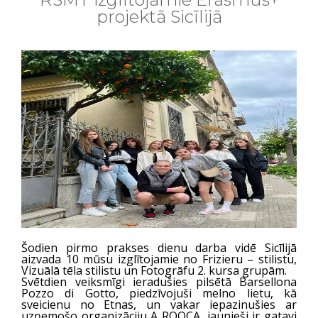
projektā Sicīlijā
Šodien pirmo prakses dienu darba vidē Sicīlijā
aizvada 10 mūsu izglītojamie no Frizieru – stilistu,
Vizuālā tēla stilistu un Fotogrāfu 2. kursa grupām.
Svētdien veiksmīgi ieradušies pilsētā Barsellona
Pozzo di Gotto, piedzīvojuši melno lietu, kā
sveicienu no Etnas, un vakar iepazinušies ar
uzņemošo organizāciju A ROOCA, jaunieši ir gatavi