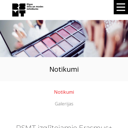
notikumi
Notikumi
Galerijas
RSMT izglītojamie Erasmus+