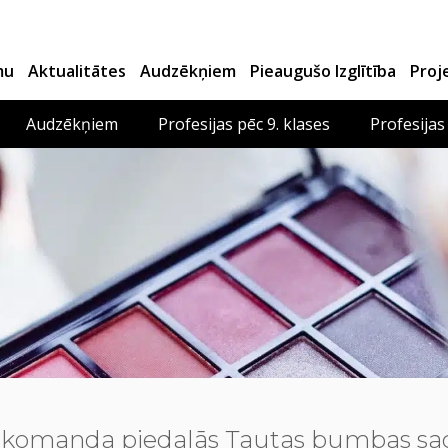
mu
Aktualitātes
Audzēkņiem
Pieaugušo Izglītība
Proj
Audzēkņiem
Profesijas pēc 9. klases
Profesijas
komanda piedalās Tautas bumbas sacen