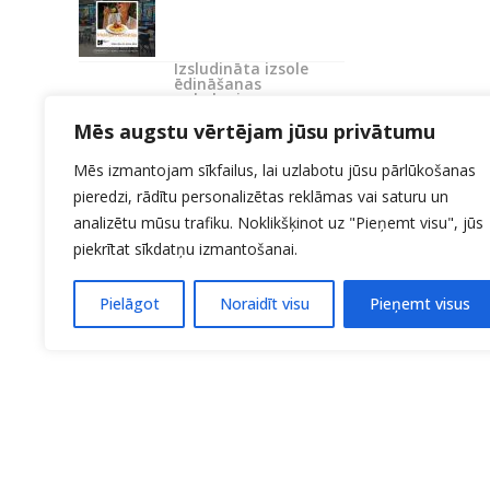
Izsludināta izsole
ēdināšanas
pakalpojumu
nodrošināšanai
Mēs augstu vērtējam jūsu privātumu
Mēs izmantojam sīkfailus, lai uzlabotu jūsu pārlūkošanas
pieredzi, rādītu personalizētas reklāmas vai saturu un
analizētu mūsu trafiku. Noklikšķinot uz "Pieņemt visu", jūs
piekrītat sīkdatņu izmantošanai.
Pielāgot
Noraidīt visu
Pieņemt visus
KONTAKTI:
27706214
Uzņemšana 20140