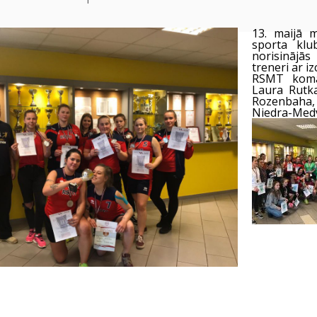
13. maijā 
sporta klu
norisinājā
treneri ar iz
RSMT koman
Laura Rutka
Rozenbaha,
Niedra-Medve