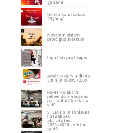
gadam!
Uzņemšana sākas
25.jūnijā
Novēlam visiem
priecīgus svētkus!
Iepazīsti profesijas
Atvērto durvju diena
3.jūnijā plkst. 12.00
RSMT kolektīvs
pilnveido zināšanas
par labbūtību darba
vidē
STEM un pilsoniskās
līdzdalības
aktivitātes
2025./2026. mācību
gadā