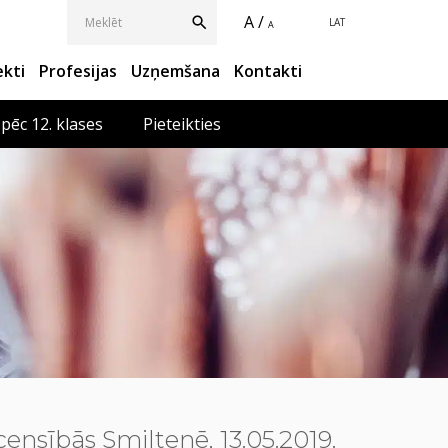
A /
LAT
A
ekti
Profesijas
Uzņemšana
Kontakti
 pēc 12. klases
Pieteikties
sībās Smiltenē, 13.05.2019.