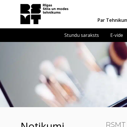
Par Tehniku
Stundu saraksts
E-vide
notikumi
RSMT 