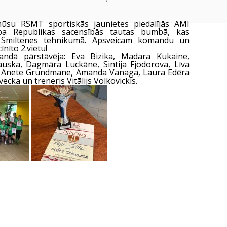
mūsu RSMT sportiskās jaunietes piedalījās AMI
ba Republikas sacensībās tautas bumbā, kas
s Smiltenes tehnikumā. Apsveicam komandu un
cīnīto 2.vietu!
dā pārstāvēja: Eva Bizika, Madara Kukaine,
uska, Dagmāra Luckāne, Sintija Fjodorova, Līva
 Anete Grundmane, Amanda Vanaga, Laura Edēra
cka un treneris Vitālijs Volkovickis.