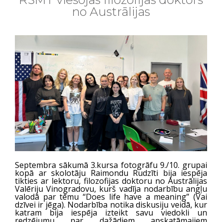
no Austrālijas
Septembra sākumā 3.kursa fotogrāfu 9./10. grupai
kopā ar skolotāju Raimondu Rudzīti bija iespēja
tikties ar lektoru, filozofijas doktoru no Austrālijas
Valēriju Vinogradovu, kurš vadīja nodarbību angļu
valodā par tēmu “Does life have a meaning” (Vai
dzīvei ir jēga). Nodarbība notika diskusiju veidā, kur
katram bija iespēja izteikt savu viedokli un
redzējumu par dažādiem apskatāmajiem