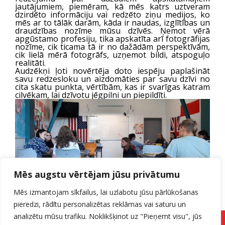
jautājumiem, piemēram, kā mēs katrs uztveram
dzirdēto informāciju vai redzēto ziņu medijos, ko
mēs ar to tālāk darām, kāda ir naudas, izglītības un
draudzības nozīme mūsu dzīvēs. Ņemot vērā
apgūstamo profesiju, tika apskatīta arī fotogrāfijas
nozīme, cik ticama tā ir no dažādām perspektīvām,
cik lielā mērā fotogrāfs, uzņemot bildi, atspoguļo
realitāti.
Audzēkņi ļoti novērtēja doto iespēju paplašināt
savu redzesloku un aizdomāties par savu dzīvi no
cita skatu punkta, vērtībām, kas ir svarīgas katram
cilvēkam, lai dzīvotu jēgpilni un piepildīti.
Mēs augstu vērtējam jūsu privātumu
Mēs izmantojam sīkfailus, lai uzlabotu jūsu pārlūkošanas
pieredzi, rādītu personalizētas reklāmas vai saturu un
analizētu mūsu trafiku. Noklikšķinot uz "Pieņemt visu", jūs