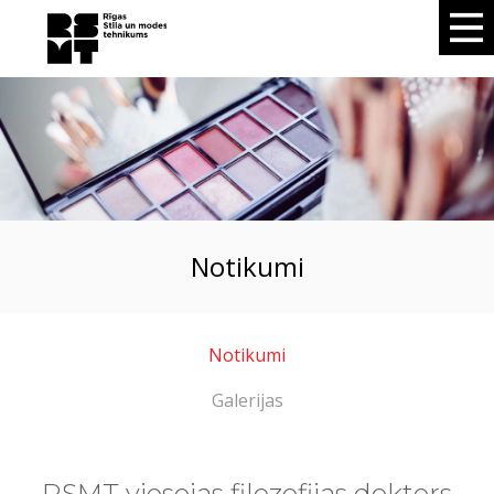
notikumi
Notikumi
Galerijas
RSMT viesojas filozofijas doktors