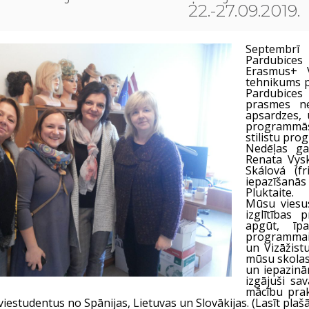
22.-27.09.2019.
Septembrī
Pardubices
Erasmus+ 
tehnikums p
Pardubices
prasmes ne
apsardzes, 
programmās.
stilistu pr
Nedēļas ga
Renata Vysk
Skálová (f
iepazīšanās
Pluktaite.
Mūsu viesu
izglītības
apgūt, īpa
programmai
un Vizāžist
mūsu skolas 
un iepazinā
izgājuši sav
mācību prak
estudentus no Spānijas, Lietuvas un Slovākijas. (Lasīt plašā