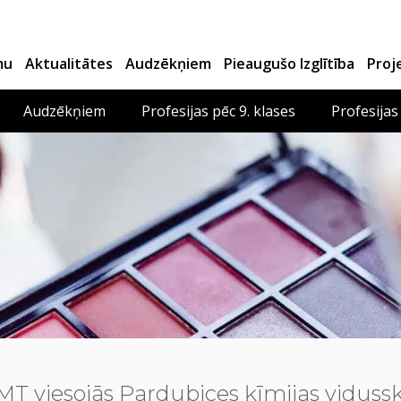
mu
Aktualitātes
Audzēkņiem
Pieaugušo Izglītība
Proj
Audzēkņiem
Profesijas pēc 9. klases
Profesijas
T viesojās Pardubices ķīmijas vidussk