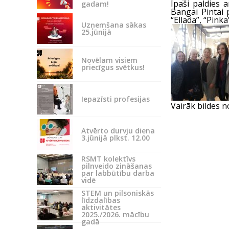
Īpaši paldies 
gadam!
Bangai Pintai 
“Ellada”, “Pink
Uzņemšana sākas
25.jūnijā
Novēlam visiem
priecīgus svētkus!
Iepazīsti profesijas
Vairāk bildes 
Atvērto durvju diena
3.jūnijā plkst. 12.00
RSMT kolektīvs
pilnveido zināšanas
par labbūtību darba
vidē
STEM un pilsoniskās
līdzdalības
aktivitātes
2025./2026. mācību
gadā