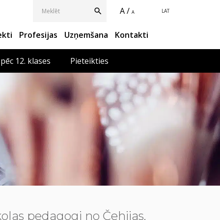
A /
LAT
A
ekti
Profesijas
Uzņemšana
Kontakti
 pēc 12. klases
Pieteikties
olas pedagogi no Čehijas,