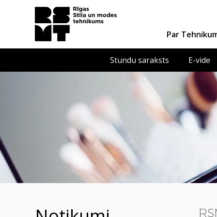
Par Tehniku
Stundu saraksts
E-vide
notikumi
RSM