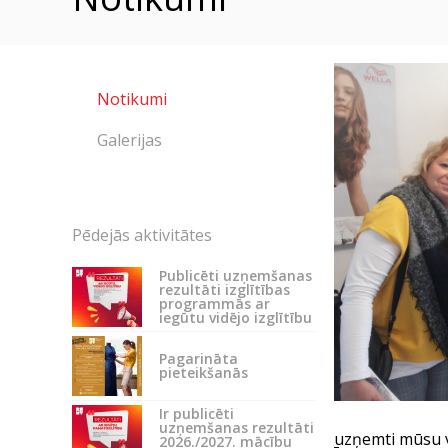
Notikumi
Galerijas
Pēdejās aktivitātes
Publicēti uzņemšanas
rezultāti izglītības
programmās ar
iegūtu vidējo izglītību
Pagarināta
pieteikšanās
Ir publicēti
uzņemšanas rezultāti
uzņemti mūsu vi
2026./2027. mācību