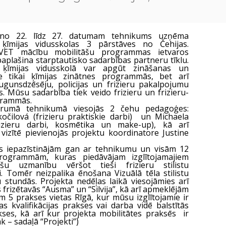
 no 22. līdz 27. datumam tehnikums uzņēma
 ķīmijas vidusskolas 3 pārstāves no Čehijas.
VET mācību mobilitāšu programmas ietvaros
aplašina starptautisko sadarbības partneru tīklu.
 ķīmijas vidusskolā var apgūt zināšanas un
 tikai ķīmijas zinātnes programmās, bet arī
ugunsdzēsēju, policijas un frizieru pakalpojumu
 Mūsu sadarbība tiek veido frizieru un frizieru-
ogrammās.
rumā tehnikumā viesojās 2 čehu pedagoģes:
očilová (frizieru praktiskie darbi) un Michaela
rizieru darbi, kosmētika un make-up), kā arī
 vizītē pievienojās projektu koordinatore Justine
s iepazīstinājām gan ar tehnikumu un visām 12
 programmām, kuras piedāvājam izglītojamajiem
šu uzmanību vēršot tieši frizieru stilistu
. Tomēr neizpalika
ēnošana
Vizuālā tēla stilistu
u stundās. Projekta nedēļas laikā viesojāmies arī
frizētavās “Ausma” un “Silvija”, kā arī apmeklējām
m 5 prakses vietas Rīgā, kur mūsu izglītojamie ir
as kvalifikācijas prakses vai darba vidē balstītās
ses, kā arī kur projekta mobilitātes praksēs ir
k – sadaļā “Projekti”)