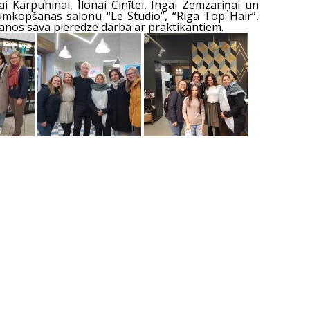
 Karpuhinai, Ilonai Cinītei, Ingai Zemzariņai un
tumkopšanas salonu “Le Studio”, “Riga Top Hair”,
šanos savā pieredzē darbā ar praktikantiem.