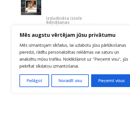
Izsludināta izsole
ēdināšanas
pakalpojumu
nodrošināšanai
Mēs augstu vērtējam jūsu privātumu
Mēs izmantojam sīkfailus, lai uzlabotu jūsu pārlūkošanas
pieredzi, rādītu personalizētas reklāmas vai saturu un
analizētu mūsu trafiku. Noklikšķinot uz "Pieņemt visu", jūs
piekrītat sīkdatņu izmantošanai.
Pielāgot
Noraidīt visu
Pieņemt visus
KONTAKTI:
27706214
Uzņemšana 20140