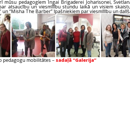
arī mūsu pedagogiem Ingai Brigaderei Johansonei, Svetlanai
par atsaucību un viesmīlību stundu laikā un visiem skais
a” un “Misha The Barber” īpašniekiem par viesmīlību un dalī
no pedagogu mobilitātes –
sadaļā “Galerija”