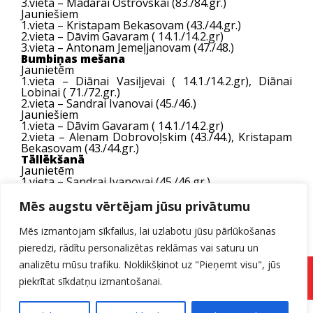
3.vieta – Madarai Ostrovskai (83./84.gr.)
Jauniešiem
1.vieta – Kristapam Bekasovam (43./44.gr.)
2.vieta – Dāvim Gavaram ( 14.1./14.2.gr)
3.vieta – Antonam Jemeļjanovam (47./48.)
Bumbiņas mešana
Jaunietēm
1.vieta – Diānai Vasiļjevai ( 14.1./14.2.gr), Diānai
Lobinai ( 71./72.gr.)
2.vieta – Sandrai Ivanovai (45./46.)
Jauniešiem
1.vieta – Dāvim Gavaram ( 14.1./14.2.gr)
2.vieta – Alenam Dobrovoļskim (43./44.), Kristapam
Bekasovam (43./44.gr.)
Tāllēkšanā
Jaunietēm
1.vieta – Sandrai Ivanovai (45./46.gr.)
2.vieta – Lainei Rekelei (83./84.gr.)
3.vieta – Evijai Drabo (14.1./14.2.gr.)
Mēs augstu vērtējam jūsu privātumu
Jauniešiem
1.vieta – Dāvim Gavaram ( 14.1./14.2.gr)
Mēs izmantojam sīkfailus, lai uzlabotu jūsu pārlūkošanas
2.vieta – Kristapam Bekasovam (43./44.gr.)
3.vieta – Alenam Dobrovoļskim (43./44.gr.)
pieredzi, rādītu personalizētas reklāmas vai saturu un
Sporta diena bildēs
šeit un sadaļā Galerijas
analizētu mūsu trafiku. Noklikšķinot uz "Pieņemt visu", jūs
Pieteikuma forma
piekrītat sīkdatņu izmantošanai.