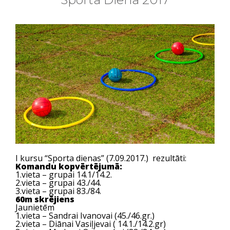
I kursu “Sporta dienas” (7.09.2017.) rezultāti:
Komandu kopvērtējumā:
1.vieta – grupai 14.1/14.2.
2.vieta – grupai 43./44.
3.vieta – grupai 83./84.
60m skrējiens
Jaunietēm
1.vieta – Sandrai Ivanovai (45./46.gr.)
2.vieta – Diānai Vasiļjevai ( 14.1./14.2.gr)