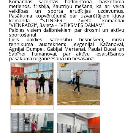
Komandas sacentās badmintonā, basketbola
metienos, frīsbijā, šautriņu mešanā, kā arī veica
veiklības un sporta erudīcijas uzdevumus.
Pasākuma kopvērtējumā par uzvarētājiem kļuva
komanda “STINGERI”, 2.vieta komandai
“VIENRADŽI”, 3.vieta – “VEIKSMES DĀMĀM”.
Paldies visiem dalībniekiem par drosmi un aktīvu
sportošanu!
Liels paldies sacensību tiesnešiem, mūsu
tehnikuma audzēknēm: Jevgēnijai Kačanovai,
Agnijai Dumpei, Gabijai Mertenai, Paulai Bucei un
Sabīnei Tumanovai, par aktīvu iesaistīšanos
pasākuma organizēšanā un tiesāšanā!