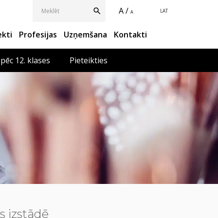
A /
LAT
A
ekti
Profesijas
Uzņemšana
Kontakti
 pēc 12. klases
Pieteikties
s izstādē