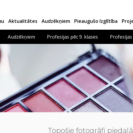
mu
Aktualitātes
Audzēkņiem
Pieaugušo Izglītība
Proj
Audzēkņiem
Profesijas pēc 9. klases
Profesijas
Topošie fotogrāfi piedalā