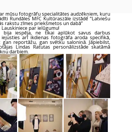
ar mūsu fotogrāfu specialitātes audzēkņiem, kuru
tādīti Rundāles MFC Kultūraszāle izstādē “Latviešu
ās rakstu zīmes priekšmetos un dabā”
ta Lauskiniece par ielūgumu!
 bija iespēja, ne tikai aplūkot savus darbus
 iejusties arī ikdienas fotogrāfa aroda specifikā,
t gan reportāžu, gan svētku saloniņā. Jāpiebilst,
otājas Lindas Ratutas personālizstāde skatāmā
ēkņu darbiem.