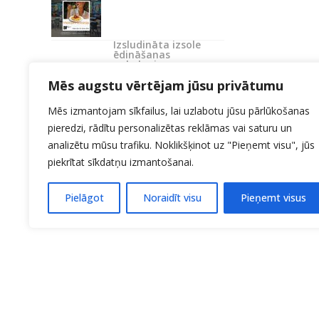
Izsludināta izsole
ēdināšanas
pakalpojumu
nodrošināšanai
Mēs augstu vērtējam jūsu privātumu
Mēs izmantojam sīkfailus, lai uzlabotu jūsu pārlūkošanas
pieredzi, rādītu personalizētas reklāmas vai saturu un
analizētu mūsu trafiku. Noklikšķinot uz "Pieņemt visu", jūs
piekrītat sīkdatņu izmantošanai.
Pielāgot
Noraidīt visu
Pieņemt visus
KONTAKTI:
27706214
Uzņemšana 20140