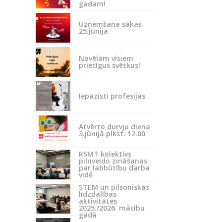
gadam!
Uzņemšana sākas
25.jūnijā
Novēlam visiem
priecīgus svētkus!
Iepazīsti profesijas
Atvērto durvju diena
3.jūnijā plkst. 12.00
RSMT kolektīvs
pilnveido zināšanas
par labbūtību darba
vidē
STEM un pilsoniskās
līdzdalības
aktivitātes
2025./2026. mācību
gadā