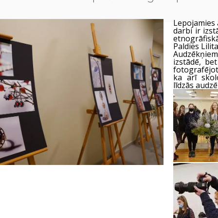
Lepojamies 
darbi ir izs
etnogrāfisk
Paldies Lili
Audzēkņiem
izstādē, bet
fotografējo
ka arī skol
līdzās audz