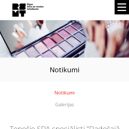
notikumi
Notikumi
Galerijas
Topošie SPA speciālisti “Radošajā