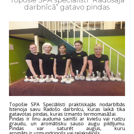
darbnīcā” gatavo pindas
Topošie SPA Speciālisti praktiskajās nodarbībās
īstenoja savu Radošo darbnīcu, kuras laikā tika
gatavotas pindas, kuras izmanto termomasāžai.
Pindas ir linu auduma sainīši ar kviešu vai rudzu
graudu, un aromātisku sauso augu pildījumu.
Pindas var saturēt augus, kuru
aromāts ir uzmundrinošs vai relaksējošs.