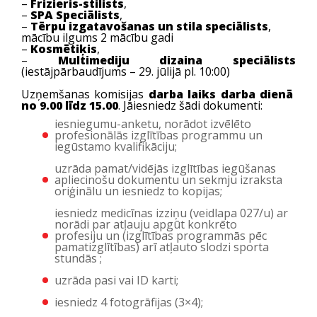
–
Frizieris-stilists
,
–
SPA Speciālists
,
–
Tērpu izgatavošanas un stila speciālists
,
mācību ilgums 2 mācību gadi
–
Kosmētiķis
,
–
Multimediju dizaina speciālists
(iestājpārbaudījums – 29. jūlijā pl. 10:00)
Uzņemšanas komisijas
darba laiks darba dienā
no 9.00 līdz 15.00
. Jāiesniedz šādi dokumenti:
iesniegumu-anketu, norādot izvēlēto
profesionālās izglītības programmu un
iegūstamo kvalifikāciju;
uzrāda pamat/vidējās izglītības iegūšanas
apliecinošu dokumentu un sekmju izraksta
oriģinālu un iesniedz to kopijas;
iesniedz medicīnas izziņu (veidlapa 027/u) ar
norādi par atļauju apgūt konkrēto
profesiju un (izglītības programmās pēc
pamatizglītības) arī atļauto slodzi sporta
stundās ;
uzrāda pasi vai ID karti;
iesniedz 4 fotogrāfijas (3×4);