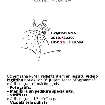
Uzņemšana RSMT reflektantiem
ar iegūtu vidējo
izglītību
notiek līdz 26. jūlijam šādās programmās:
mācību ilgumu 1 mācību gads
–
Fotogrāfs,
–
Manikīra un pedikīra speciālists
,
–
Vizāžists
,
mācību ilgums 1,5 mācību gadi
–
Vizuālā tēla stilists
,