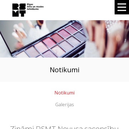
notikumi
Notikumi
Galerijas
Zināmi RSMT Novusa sacensību