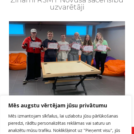
uzvarētāji
20.02.2025. norisinājās RSMT novusa sacensības,
Mēs augstu vērtējam jūsu privātumu
kurās par sacensību uzvarētājām kļuva:
1. vieta – Veronika Jarovaja, Aļina Fedotova
Mēs izmantojam sīkfailus, lai uzlabotu jūsu pārlūkošanas
2. vieta – Karolīna Bezzaponnaja
pieredzi, rādītu personalizētas reklāmas vai saturu un
3. vieta – Enija Alde, Paula Melīte
Apsveicam uzvarētājas un pateicamies visiem
analizētu mūsu trafiku. Noklikšķinot uz "Pieņemt visu", jūs
dalībniekiem par piedalīšanos!