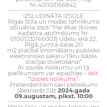
Nr.40003166842.
IZSLUDINĀTA IZSOLE
Rīgas Stila un modes tehnikums
izsludina izsoli “
Par ēkas
(būves
kadastra apzīmējums Nr.
01001232166003) Ūdeļu ielā 22,
Rīgā, jumta daļas 20
m
2
platībā
iznomāšanu
publisko
elektronisko sakaru tīklu bāzes
stacijas izvietošanai”
Ar izsoles nolikumu un tā
pielikumiem var iepazīties –
šeit:
“Izsoles nolikums”
.
Pretendentiem savi pieteikumi
jāiesniedz līdz
2024.gada
09.augustam, plkst. 10:00