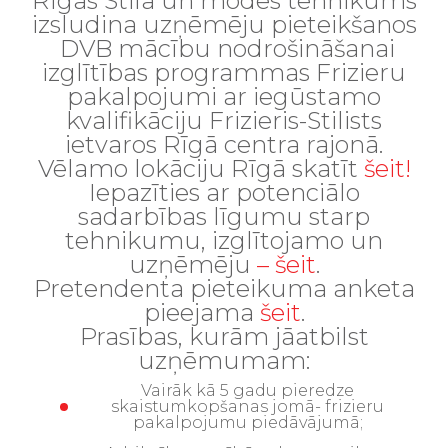
Rīgas Stila un modes tehnikums
izsludina uzņēmēju pieteikšanos
DVB mācību nodrošināšanai
izglītības programmas Frizieru
pakalpojumi ar iegūstamo
kvalifikāciju Frizieris-Stilists
ietvaros Rīgā centra rajonā.
Vēlamo lokāciju Rīgā skatīt
šeit!
Iepazīties ar potenciālo
sadarbības līgumu starp
tehnikumu, izglītojamo un
uzņēmēju
– šeit
.
Pretendenta pieteikuma anketa
pieejama
šeit
.
Prasības, kurām jāatbilst
uzņēmumam:
Vairāk kā 5 gadu pieredze
skaistumkopšanas jomā- frizieru
pakalpojumu piedāvājumā;