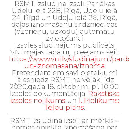
RSMT izsludina izsoli
Par ēkas
Ūdeļu ielā 22B, Rīgā, Ūdeļu ielā
24, Rīgā un Ūdeļu ielā 26, Rīgā,
daļas iznomāšanu tirdzniecības
(dzērienu, uzkodu) automātu
izvietošanai.
Izsoles sludinājums publicēts
VNI mājas lapā un pieejams šeit:
https://www.vni.lv/sludinajumi/par
un-iznomasana/iznoma
Pretendentiem savi pieteikumi
jāiesniedz RSMT ne vēlāk līdz
2020.gada 18. oktobrim, pl. 10:00.
Izsoles dokumentācija:
Rakstisks
izsoles nolikums
un
1. Pielikums:
Telpu plāns
.
RSMT izsludina izsoli ar mērķis –
nomas objekta iznomāšana par