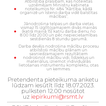
Atbilstība prasībām, kas noteiktas
uzņēmējam Ministru kabineta
noteikumos Nr. 484 “Kārtība, kādā
organizē un īsteno darba vidē balstītas
mācības”;
Jānodrošina telpas un darba vietas
vismaz 15 izglītojamajiem divās maiņās
(katrā maiņā 15) katru darba dienu no
8.00 līdz 20.00 un pēc nepieciešamības
sestdienās 8 stundu garumā;
Darba devējs nodrošina mācību procesu
atbilstoši mācību plānam un
sasniedzamajiem rezultātiem
nodrošinot mācību vidi, līdzekļus un
materiālus, izņemot individuālās
lietošanas instrumentu komplektu, otas
un ķemmes.
Pretendenta pieteikuma anketu
lūdzam iesūtīt līdz 18.07.2023.
pulksten 12.00 nosūtot
uz
iepirkumi@rsmt.lv