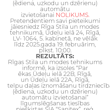
(ēdiena, uzkodu un dzērienu
)
automātu
izvietošanai
NOLIKUMS.
Pretendentiem savi pieteikumi
jāiesniedz Rīga Stila un modes
tehnikumā, Ūdeļu ielā 24, Rīgā,
LV- 1064, 5. kabinetā, ne vēlāk
līdz 2025.gada 19. februārim,
plkst. 10:00.
REZULTĀTS:
Rīgas Stila un modes tehnikums
informē, ka izsoles “
Par
ēkas
Ūdeļu ielā 22
B
, Rīgā,
un
Ūdeļu ielā
22A
, Rīgā,
telpu
daļas
iznomāšanu
tirdzniecīb
(ēdiena, uzkodu un dzērienu
)
automātu izvietošanai
”
līgumslēgšanas tiesības
piešķirtas SIA “Sanitex”, reģ.