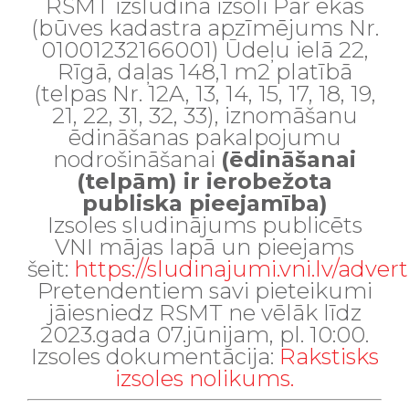
RSMT izsludina izsoli
Par ēkas
(būves kadastra apzīmējums Nr.
01001232166001) Ūdeļu ielā 22,
Rīgā, daļas 148,1 m
2
platībā
(telpas Nr. 12A, 13, 14, 15, 17, 18, 19,
21, 22, 31, 32, 33), iznomāšanu
ēdināšanas pakalpojumu
nodrošināšanai
(ēdināšanai
(telpām) ir ierobežota
publiska pieejamība)
Izsoles sludinājums publicēts
VNI mājas lapā un pieejams
šeit:
https://sludinajumi.vni.lv/adve
Pretendentiem savi pieteikumi
jāiesniedz RSMT ne vēlāk līdz
2023.gada 07.jūnijam, pl. 10:00.
Izsoles dokumentācija:
Rakstisks
izsoles nolikums.