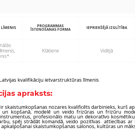
PROGRAMMAS
 LĪMENIS
IEPRIEKŠĒJĀ IZGLĪTĪBA
ĪSTENOŠANAS FORMA
onālās
 līmenis,
Klātiene
Vidējā
enis*
Latvijas kvalifikāciju ietvarstruktūras līmenis
cijas apraksts:
sts ir skaistumkopšanas nozares kvalificēts darbinieks, kurš ap
 un kopšanā, modelē un veido frizūras un frizūru modes 
instrumentus, profesionālo matu un dekoratīvo kosmētiku,
bu, spēj strādāt komandā, veido pozitīvas attiecības ar klie
 apkalpošanai skaistumkopšanas salonos, kultūras un māk