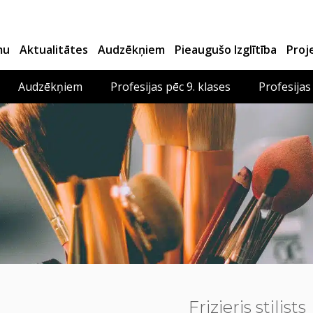
mu
Aktualitātes
Audzēkņiem
Pieaugušo Izglītība
Proj
Audzēkņiem
Profesijas pēc 9. klases
Profesijas
Frizieris stilists