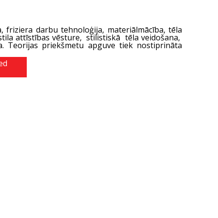
 friziera darbu tehnoloģija, materiālmācība, tēla
ila attīstības vēsture, stilistiskā tēla veidošana,
da. Teorijas priekšmetu apguve tiek nostiprināta
ed