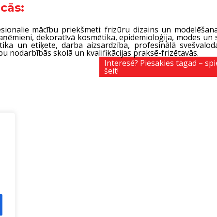
cās:
sionalie mācību priekšmeti: frizūru dizains un modelēšana,
paņēmieni, dekoratīvā kosmētika, epidemioloģija, modes un st
tika un etiķete, darba aizsardzība, profesinālā svešvalo
u nodarbībās skolā un kvalifikācijas praksē-frizētavās.
Interesē? Piesakies tagad – spi
šeit!