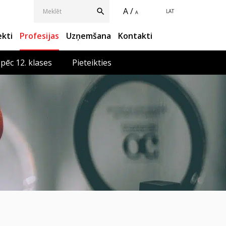
A /
LAT
A
ekti
Profesijas
Uzņemšana
Kontakti
 pēc 12. klases
Pieteikties