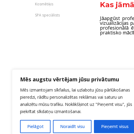
Kas jāmā
Kosmētiķis
SPA speciālists
Jāapgūst profe
vizualizācijas 
profesionālā ē
praktisko mācīb
Mēs augstu vērtējam jūsu privātumu
Mēs izmantojam sīkfailus, lai uzlabotu jūsu pārlūkošanas
pieredzi, rādītu personalizētas reklāmas vai saturu un
analizētu mūsu trafiku. Noklikšķinot uz "Pieņemt visu", jūs
piekrītat sīkdatņu izmantošanai.
Pielāgot
Noraidīt visu
Pieņemt visus