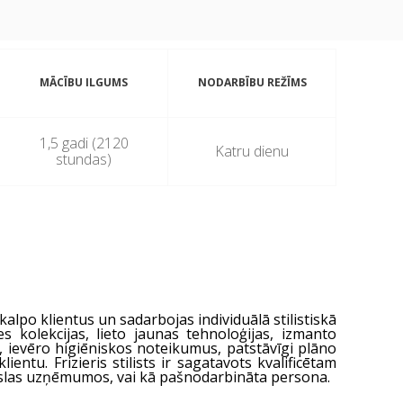
MĀCĪBU ILGUMS
NODARBĪBU REŽĪMS
1,5 gadi (2120
Katru dienu
stundas)
kalpo klientus un sadarbojas individuālā stilistiskā
kolekcijas, lieto jaunas tehnoloģijas, izmanto
 ievēro higiēniskos noteikumus, patstāvīgi plāno
ntu. Frizieris stilists ir sagatavots kvalificētam
slas uzņēmumos, vai kā pašnodarbināta persona.