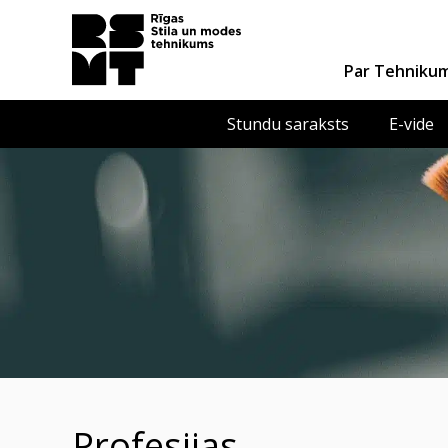
Par Tehniku
Stundu saraksts
E-vide
Profesijas