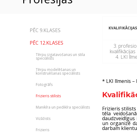
KVALIFIKĀCIJAS
PĒC 9.KLASES
PĒC 12.KLASES
3. profesi
kvalifikācijas
Tērpu izgatavošanas un stila
4. LKI līm
speciālists
Tērpu modelēšanas un
konstruēšanas speciālists
* LKI līmenis – 
Fotogrāfs
Kvalifikā
Frizieris stilists
Manikīra un pedikīra speciālists
Frizieris stili
tēla veidošanā
daudzveidīgus 
Vizāžists
un organizē dar
darbam klientu
Frizieris