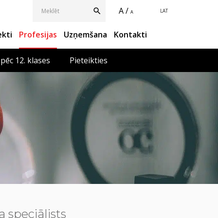
A /
LAT
A
ekti
Profesijas
Uzņemšana
Kontakti
 pēc 12. klases
Pieteikties
 speciālists