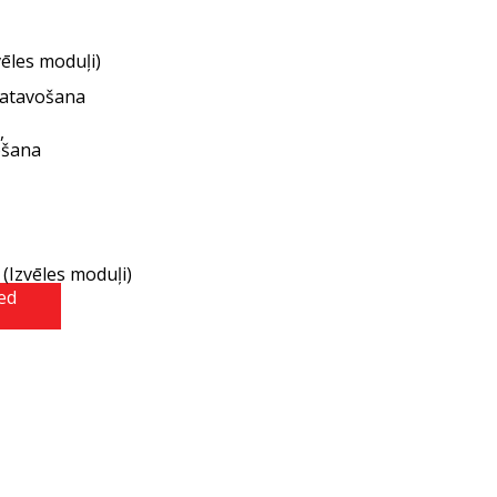
vēles moduļi
)
gatavošana
,
ošana
 (
Izvēles moduļi
)
ed