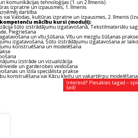
un komunikācijas tehnoloģijas (1. un 2.līmenis)
ūras izpratne un izpausmes, 1. līmenis
 uzņēmēj darbība
 vai Valodas, kultūras izpratne un izpausmes, 2. līmenis (
Iz
 kompetenču mācību kursi (moduļi):
zācija šūto izstrādājumu izgatavošanā, Tekstilmateriālu sa
āde, Piegriešana
agatavošana un vīļu šūšana, Vīļu un mezglu šūšanas prakse
ājumu izgatavošana, Šūto izstrādājumu izgatavošana ar laik
dājumu konstruēšana un modelēšana
rakse
lpošana
sinājumu izstrāde un vizualizācija
 pilnveide un garderobes veidošana
ošanas un stila speciālista prakse
rbu konstruēšana vai Kāzu kleitu un vakartērpu modelēšana
Interesē? Piesakies tagad – spi
šeit!