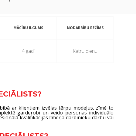
MĀCĪBU ILGUMS
NODARBĪBU REŽĪMS
4 gadi
Katru dienu
ECIĀLISTS?
rbībā ar klientiem izvēlas tērpu modeļus, zīmē to
mplektē garderobi un veido personas individuālo
sionālā kvalifikācijas līmeņa darbinieku darbu vai
PECIĀLISTS?