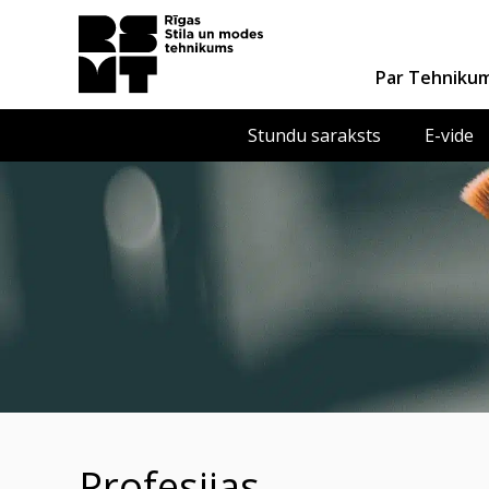
Par Tehniku
Stundu saraksts
E-vide
Profesijas