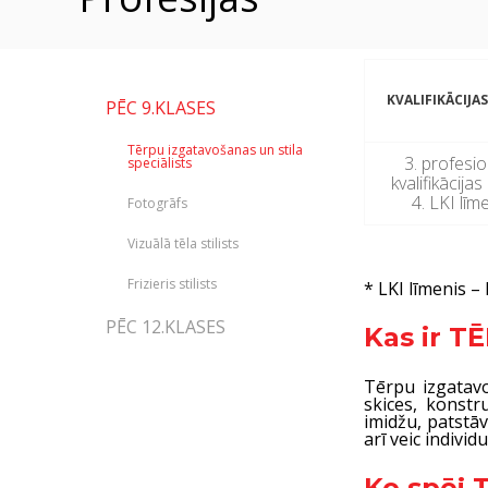
KVALIFIKĀCIJAS
PĒC 9.KLASES
Tērpu izgatavošanas un stila
3. profesi
speciālists
kvalifikācijas
4. LKI līm
Fotogrāfs
Vizuālā tēla stilists
Frizieris stilists
* LKI līmenis – 
PĒC 12.KLASES
Kas ir 
Tērpu izgatavo
skices, konstr
imidžu, patstā
arī veic indivi
Ko spēj