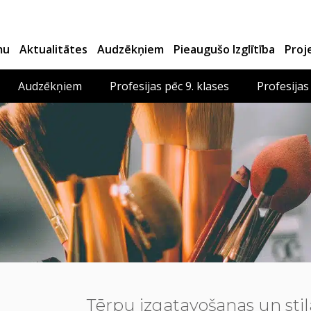
mu
Aktualitātes
Audzēkņiem
Pieaugušo Izglītība
Proj
Audzēkņiem
Profesijas pēc 9. klases
Profesijas
Tērpu izgatavošanas un stila