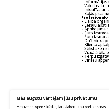
– Informācijas 
– Valodas, kult
– Iniciatīva un
– Zaļās prasmes
Profesionālo
– Darba organi
– Lekālu apstr
– Aprīkojuma s
– Šūto izstrād
– Šūto izstrā
– Drēbnieka p
– Klienta apka
– Stilistisko ri
– Vizuālā tēla
– Tērpu izgatav
– Vīriešu apģē
Mēs augstu vērtējam jūsu privātumu
Mēs izmantojam sīkfailus, lai uzlabotu jūsu pārlūkošanas