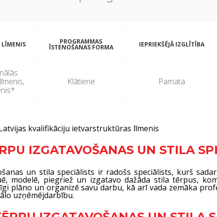
PROGRAMMAS
 LĪMENIS
IEPRIEKŠĒJĀ IZGLĪTĪBA
ĪSTENOŠANAS FORMA
onālās
 līmenis,
Klātiene
Pamata
enis*
Latvijas kvalifikāciju ietvarstruktūras līmenis
TĒRPU IZGATAVOŠANAS UN STILA SP
šanas un stila speciālists ir radošs speciālists, kurš sada
uē, modelē, piegriež un izgatavo dažāda stila tērpus, ko
vīgi plāno un organizē savu darbu, kā arī vada zemāka profe
duālo uzņēmējdarbību.
 TĒRPU IZGATAVOŠANAS UN STILA S