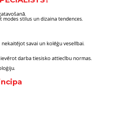
zgatavošanā.
jot modes stilus un dizaina tendences.
nekaitējot savai un kolēģu veselībai.
 ievērot darba tiesisko attiecību normas.
loģiju.
incipa