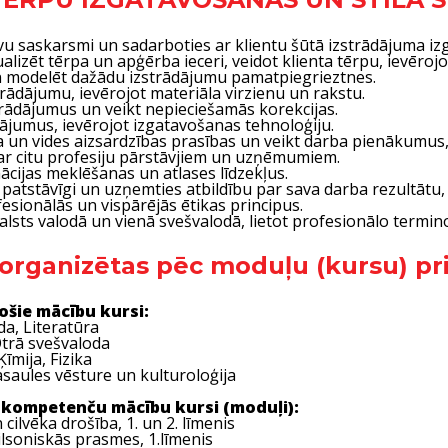
īvu saskarsmi un sadarboties ar klientu šūtā izstrādājuma i
zualizēt tērpa un apģērba ieceri, veidot klienta tērpu, ievēro
n modelēt dažādu izstrādājumu pamatpiegrieztnes.
strādājumu, ievērojot materiāla virzienu un rakstu.
strādājumus un veikt nepieciešamās korekcijas.
dājumus, ievērojot izgatavošanas tehnoloģiju.
a un vides aizsardzības prasības un veikt darba pienākumus, 
 ar citu profesiju pārstāvjiem un uzņēmumiem.
mācijas meklēšanas un atlases līdzekļus.
 patstāvīgi un uzņemties atbildību par sava darba rezultātu,
fesionālās un vispārējās ētikas principus.
valsts valodā un vienā svešvalodā, lietot profesionālo termino
organizētas pēc moduļu (kursu) pr
jošie mācību kursi:
da, Literatūra
Otrā svešvaloda
īmija, Fizika
asaules vēsture un kulturoloģija
s kompetenču mācību kursi (moduļi):
cilvēka drošība, 1. un 2. līmenis
ilsoniskās prasmes, 1.līmenis