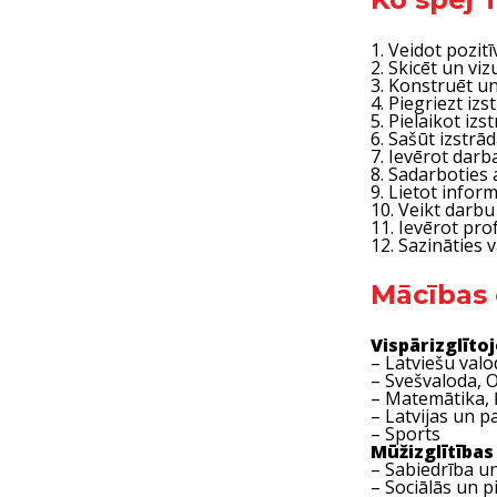
1. Veidot pozit
2. Skicēt un vi
3. Konstruēt u
4. Piegriezt iz
5. Pielaikot iz
6. Sašūt izstrā
7. Ievērot darb
8. Sadarboties
9. Lietot infor
10. Veikt darbu
11. Ievērot pro
12. Sazināties 
Mācības 
Vispārizglīto
– Latviešu valo
– Svešvaloda, 
– Matemātika, Ķ
– Latvijas un p
– Sports
Mūžizglītība
– Sabiedrība un 
– Sociālās un p