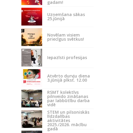
gadam!
Uzņemšana sākas
25.jūnijā
Novēlam visiem
priecīgus svētkus!
Iepazīsti profesijas
Atvērto durvju diena
3.jūnijā plkst. 12.00
RSMT kolektīvs
pilnveido zināšanas
par labbūtību darba
vidē
STEM un pilsoniskās
līdzdalības
aktivitātes
2025./2026. mācību
gadā