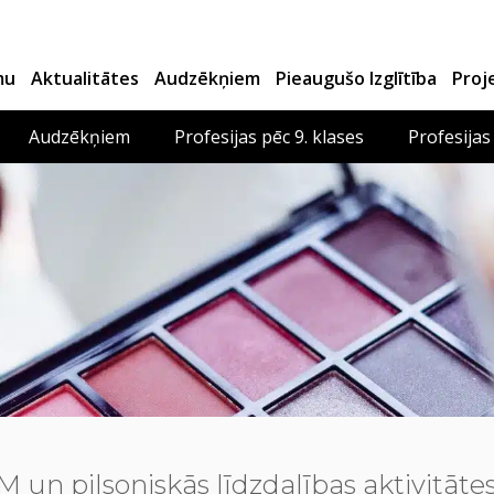
mu
Aktualitātes
Audzēkņiem
Pieaugušo Izglītība
Proj
Audzēkņiem
Profesijas pēc 9. klases
Profesijas
 un pilsoniskās līdzdalības aktivitāt