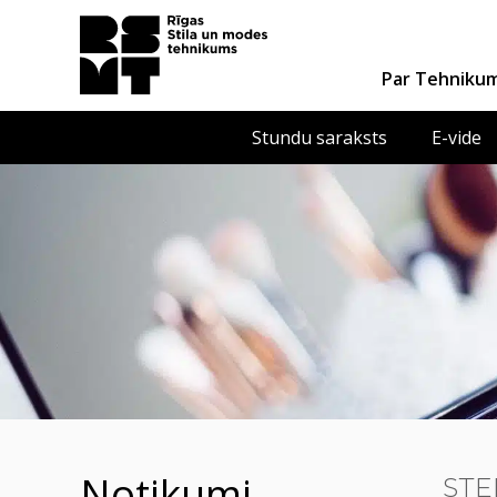
Par Tehniku
Stundu saraksts
E-vide
notikumi
STEM