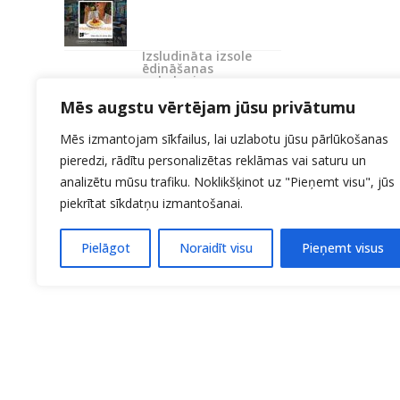
Izsludināta izsole
ēdināšanas
pakalpojumu
nodrošināšanai
Mēs augstu vērtējam jūsu privātumu
Mēs izmantojam sīkfailus, lai uzlabotu jūsu pārlūkošanas
pieredzi, rādītu personalizētas reklāmas vai saturu un
analizētu mūsu trafiku. Noklikšķinot uz "Pieņemt visu", jūs
piekrītat sīkdatņu izmantošanai.
Pielāgot
Noraidīt visu
Pieņemt visus
KONTAKTI:
27706214
Uzņemšana 20140