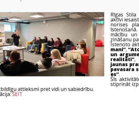
Rīgas Stil
aktīvi iesai
norises pla
īstenošanā.
mācību un i
zināšanu pa
Īstenoto akt
mani”
,
“At
un argume
realitāti”
,
jaunas pr
pavasara s
es”
.
Šīs aktivitā
stiprināt iz
tbildīgu attieksmi pret vidi un sabiedrību.
ācija:
ŠEIT