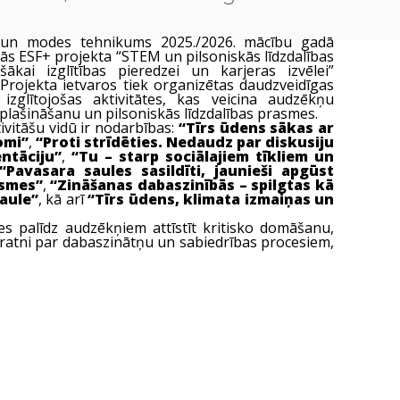
a un modes tehnikums 2025./2026. mācību gadā
stās ESF+ projekta
“STEM un pilsoniskās līdzdalības
šākai izglītības pieredzei un karjeras izvēlei”
 Projekta ietvaros tiek organizētas daudzveidīgas
zglītojošas aktivitātes, kas veicina audzēkņu
plašināšanu un pilsoniskās līdzdalības prasmes.
ivitāšu vidū ir nodarbības:
“Tīrs ūdens sākas ar
omi”
,
“Proti strīdēties. Nedaudz par diskusiju
ntāciju”
,
“Tu – starp sociālajiem tīkliem un
“Pavasara saules sasildīti, jaunieši apgūst
asmes”
,
“Zināšanas dabaszinībās – spilgtas kā
aule”
, kā arī
“Tīrs ūdens, klimata izmaiņas un
tes palīdz audzēkņiem attīstīt kritisko domāšanu,
pratni par dabaszinātņu un sabiedrības procesiem,