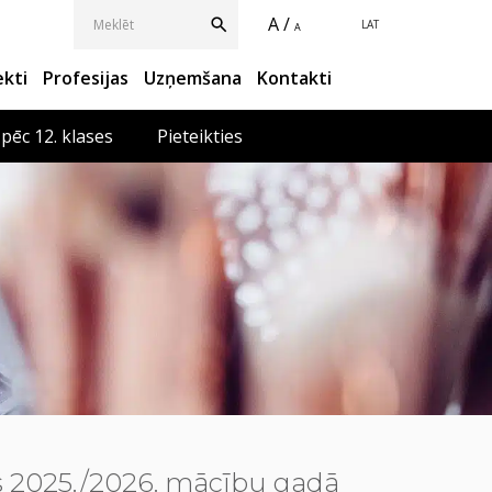
A /
LAT
A
ekti
Profesijas
Uzņemšana
Kontakti
 pēc 12. klases
Pieteikties
es 2025./2026. mācību gadā