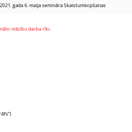
o 2021. gada 6. maija semināra Skaistumkopšanas
ināto mācību darba rīki
.
rāfs”)