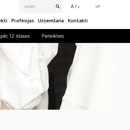
A /
LAT
A
ekti
Profesijas
Uzņemšana
Kontakti
 pēc 12. klases
Pieteikties