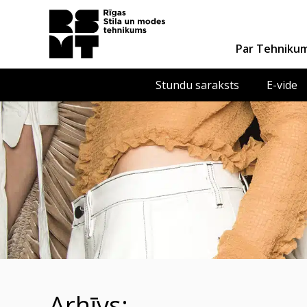
Par Tehniku
Stundu saraksts
E-vide
Arhīvs: