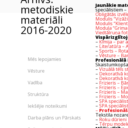
Jaunākie mate
metodiskie
speciālistiem 
Obligātās izvēl
materiāli
Modulis “Vizāž
Modulis “Klien
2016-2020
Moduļa “Grima 
Viedtālruņa fot
Vispārizglītoj
–
Ķīmija – par 
–
Literatūra – 
–
Sports – Rotaļ
–
Vēsture – Bar
Mēs lepojamies
Profesionālā 
Skaistumkopša
–
Vizuālā tēls s
Vēsture
–
Dekoratīvā ko
–
Dekoratīvā ko
Vadība
–
Frizieris – B
–
Frizieris – E
–
Frizieris – M
Struktūra
–
Frizieris – M
–
SPA speciālis
–
SPA speciālis
Iekšējie noteikumi
–
Profesionāl
Tekstila nozar
Darba plāns un Pārskats
–
Roku dūrieni
–
Tērpu model