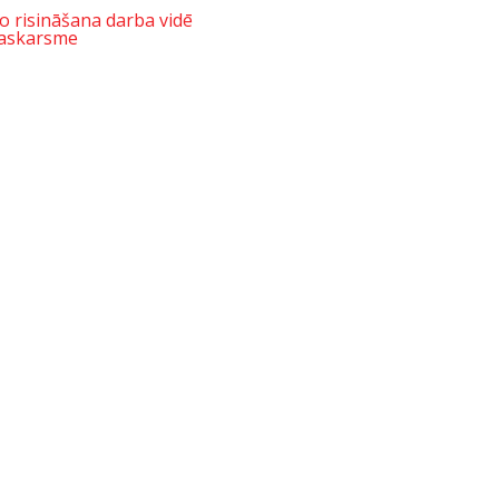
to risināšana darba vidē
saskarsme