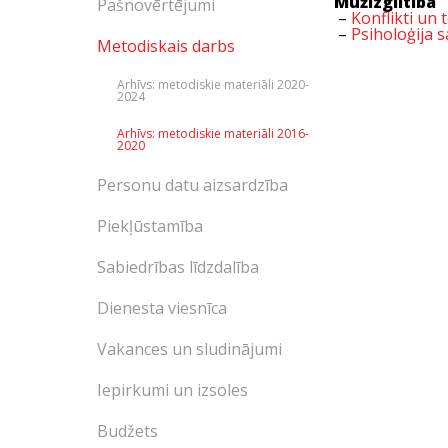
Mūžizglītība
Pašnovērtējumi
–
Konflikti un 
–
Psiholoģija 
Metodiskais darbs
Arhīvs: metodiskie materiāli 2020-
2024
Arhīvs: metodiskie materiāli 2016-
2020
Personu datu aizsardzība
Piekļūstamība
Sabiedrības līdzdalība
Dienesta viesnīca
Vakances un sludinājumi
Iepirkumi un izsoles
Budžets