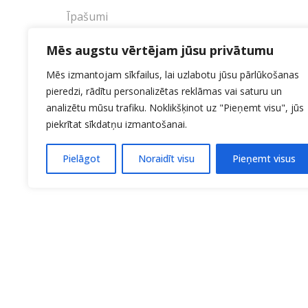
Īpašumi
Mēs augstu vērtējam jūsu privātumu
Mēs izmantojam sīkfailus, lai uzlabotu jūsu pārlūkošanas
pieredzi, rādītu personalizētas reklāmas vai saturu un
analizētu mūsu trafiku. Noklikšķinot uz "Pieņemt visu", jūs
piekrītat sīkdatņu izmantošanai.
Pielāgot
Noraidīt visu
Pieņemt visus
KONTAKTI:
27706214
Uzņemšana 20140
Sākums
Par Tehnikumu
Jaunumi
Aud