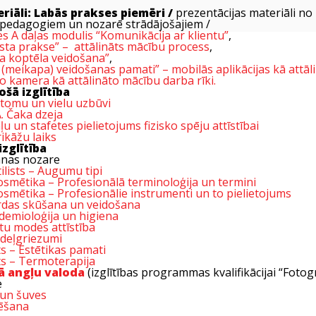
riāli: Labās prakses piemēri /
prezentācijas materiāli n
– pedagogiem un nozarē strādājošajiem /
es A daļas modulis “Komunikācija ar klientu”
,
ista prakse” – attālināts mācību process
,
ta koptēla veidošana”
,
(meikapa) veidošanas pamati” – mobilās aplikācijas kā attāl
o kamera kā attālināto mācību darba rīki.
ošā izglītība
atomu un vielu uzbūvi
A. Čaka dzeja
u un stafetes pielietojums fizisko spēju attīstībai
ikāžu laiks
izglītība
nas nozare
tilists – Augumu tipi
smētika – Profesionālā terminoloģija un termini
smētika – Profesionālie instrumenti un to pielietojums
ārdas skūšana un veidošana
pidemioloģija un higiena
atu modes attīstība
odeļgriezumi
ts – Estētikas pamati
ts – Termoterapija
ā angļu valoda
(izglītības programmas kvalifikācijai “Fotog
e
 un šuves
ēšana