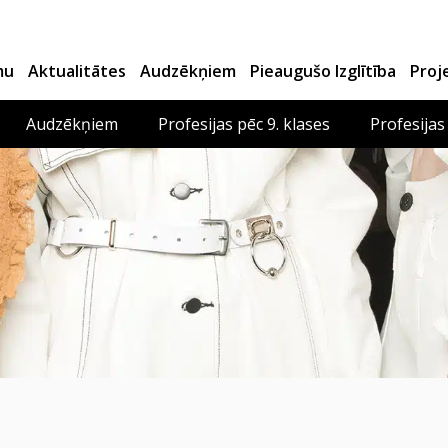
mu
Aktualitātes
Audzēkņiem
Pieaugušo Izglītība
Proj
Audzēkņiem
Profesijas pēc 9. klases
Profesijas