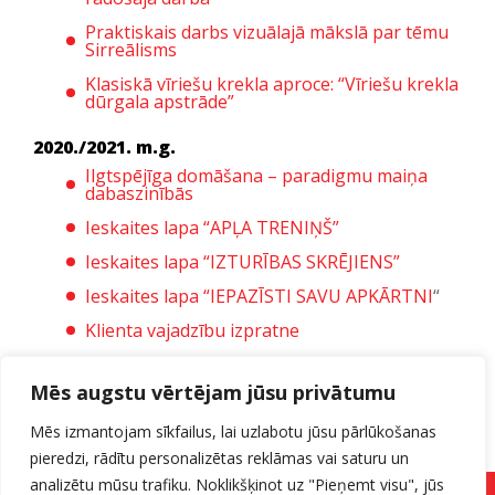
Praktiskais darbs vizuālajā mākslā par tēmu
Sirreālisms
Klasiskā vīriešu krekla aproce: “Vīriešu krekla
dūrgala apstrāde”
2020./2021. m.g.
Ilgtspējīga domāšana – paradigmu maiņa
dabaszinībās
Ieskaites lapa “APĻA TRENIŅŠ”
Ieskaites lapa “IZTURĪBAS SKRĒJIENS”
Ieskaites lapa “IEPAZĪSTI SAVU APKĀRTNI
“
Klienta vajadzību izpratne
Profesionālās friziera šķēres
Mēs augstu vērtējam jūsu privātumu
Frizūru dizains un kompozīcija
Mēs izmantojam sīkfailus, lai uzlabotu jūsu pārlūkošanas
Metodiskais darbs “Ķīmiskie ilgviļņi”
pieredzi, rādītu personalizētas reklāmas vai saturu un
Noslēguma darbs “K. Skalbes daiļrade”
analizētu mūsu trafiku. Noklikšķinot uz "Pieņemt visu", jūs