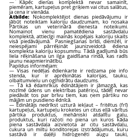
— Kāpēc dienas komplektā nevar samainīt,
piemēram, kartupeļus pret griķiem vai citus salātus,
ja cena ir vienāda.
Atbilde:
Nokomplektējot dienas piedāvājumu ir
jābūt noteiktam kaloriju daudzumam, ko nosaka
Pārtikas un veterinārā dienesta noteikumi.
Nomainot vienu pamatēdiena sastāvdaļu
komplektā, attiecīgi mainās kopējais kaloriju skaits
visā piedāvājumā. Pasniegšanas brīdi, diemžēl, ir
neiespējami pārrēķināt jaunizveidotā ēdiena
komplekta kaloriju kopsummu. Tādā gadījumā būs
liela rēķināšana un ilga gaidīšana rindā, kas radīs
jaunu neapmierinātību.
Papildus informējam:
— Visas nedēļas ēdienkarte ir redzama pie info
stenda, kur ir aprēķinātas kalorijas, tauku,
olbaltumvielu un ogļhidrātu daudzums.
— Tā kā ēdamrīkus ēdinātājiem ir jāmazgā, kas
nozīmē ūdens un elektrības patēriņu, tādēļ nevar
piedāvāt tos par brīvu tiem, kas ņem pārtiku no
mājām un pusdieno ēdnīcā.
— Ēdinātājs nedrīkst uzturā iekļaut – fritētus (frī)
kartupeļus, kartupeļu kroketes un citus eļļā vārītus
pārtika produktus, mehāniski atdalītu gaļu,
produktus, kuri ražoti no piena un kuros kāda
piena sastāvdaļa aizvietota ar citu sastāvdaļu,
cukura un miltu konditorejas izstrādājumus, kuru
sastāvā ir daļēji hidrogenēti augu tauki,