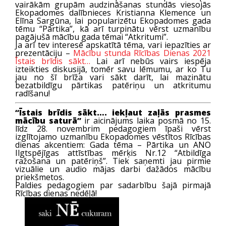
vairākām grupām audzināšanas stundās viesojās
Ekopadomes dalībnieces Kristianna Klemence un
Elīna Sargūna, lai popularizētu Ekopadomes gada
tēmu “Pārtika”, kā arī turpinātu vērst uzmanību
pagājušā mācību gada tēmai “Atkritumi”.
Ja arī tev interesē apskatītā tēma, vari iepazīties ar
prezentāciju –
Mācību stunda Rīcības Dienas 2021
Īstais brīdis sākt…
Lai arī nebūs vairs iespēja
izteikties diskusijā, tomēr savu lēmumu, ar ko Tu
jau no šī brīža vari sākt darīt, lai mazinātu
bezatbildīgu pārtikas patēriņu un atkritumu
radīšanu!
“Īstais brīdis sākt…. iekļaut zaļās prasmes
mācību saturā”
ir aicinājums laika posmā no 15.
līdz 28. novembrim pedagogiem īpaši vērst
izglītojamo uzmanību Ekopadomes vēstītos Rīcības
dienas akcentiem: Gada tēma – Pārtika un ANO
Ilgtspējīgas attīstības mērķis Nr.12 “Atbildīga
ražošana un patēriņš”. Tiek saņemti jau pirmie
vizuālie un audio mājas darbi dažādos mācību
priekšmetos.
Paldies pedagogiem par sadarbību šajā pirmajā
Rīcības dienas nedēļā!