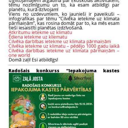
izglītojamajiem atgādina par Ekoskolas aktivitātēm,
tēmu nozīmīgumu un to, ka esam atbildīgi par
planētu, kurā dzīvojam!
Viens no uzdevumiem, ko jaunieši ir paveikuši –
infografikas par tēmu “Cilvēka ietekme uz klimata
pārmaiņām”, kas rosina domāt par to, ka mēs esam
tieši iesaistīti planētas izdzīvošanā.
Atkritumu ietekme uz klimatu
Ēdiena ietekme uz kliematu
Cilvēka darbības ietekme uz klimata pārmaiņām
Cilvēka ietekme uz klimatu – pēdējo 1000 gadu laikā
Cilvēka darbības ietekme uz klimata pārmaiņām –
one world
Domā zaļi! Esi atbildīgs!
Radošais konkurss “
Iepakojuma kastes