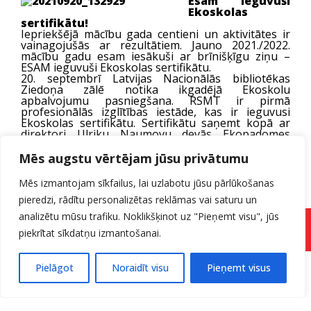
Esam ieguvuši
Ekoskolas
sertifikātu!
Iepriekšējā mācību gada centieni un aktivitātes ir
vainagojušās ar rezultātiem. Jauno 2021./2022.
mācību gadu esam iesākuši ar brīnišķīgu ziņu –
ESAM ieguvuši Ekoskolas sertifikātu.
20. septembrī Latvijas Nacionālās bibliotēkas
Ziedoņa zālē notika ikgadējā Ekoskolu
apbalvojumu pasniegšana. RSMT ir pirmā
profesionālās izglītības iestāde, kas ir ieguvusi
Ekoskolas sertifikātu. Sertifikātu saņemt kopā ar
direktori Ulriku Naumovu devās Ekopadomes
izglītojamo pārstāve Marta Raina Groziņa un
dabaszinību skolotāja Ligita Anspoka.
Mēs augstu vērtējam jūsu privātumu
Šogad Ekoskolas apbalvošanas ceremonijā
Ekoskolas svinēja jau 20 gadu jubileju.
Mēs izmantojam sīkfailus, lai uzlabotu jūsu pārlūkošanas
Vairāk par apbalvošanas ceremoniju var lasīt un arī
pieredzi, rādītu personalizētas reklāmas vai saturu un
skatīties
Vides izglītības fonda mājas lapa.
analizētu mūsu trafiku. Noklikšķinot uz "Pieņemt visu", jūs
Pieteikuma forma
piekrītat sīkdatņu izmantošanai.
Pielāgot
Noraidīt visu
Pieņemt visus