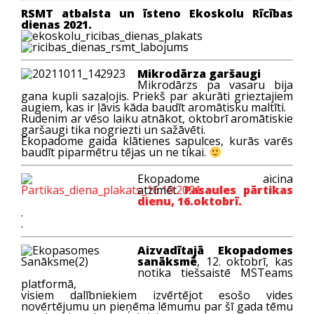
RSMT atbalsta un īsteno Ekoskolu Rīcības
dienas 2021.
Mikrodārza garšaugi
Mikrodārzs pa vasaru bija
gana kupli sazaļojis. Priekš par akurāti grieztajiem
augiem, kas ir ļāvis kāda baudīt aromātisku maltīti.
Rudenim ar vēso laiku atnākot, oktobrī aromātiskie
garšaugi tika nogriezti un sažāvēti.
Ekopadome gaida klātienes sapulces, kurās varēs
baudīt piparmētru tējas un ne tikai.
Ekopadome aicina
atzīmēt
Pasaules pārtikas
dienu, 16.oktobrī.
.
.
Aizvadītajā Ekopadomes
sanāksmē
, 12. oktobrī, kas
notika tiešsaistē MSTeams
platformā,
visiem dalībniekiem izvērtējot esošo vides
novērtējumu un pieņēma lēmumu par šī gada tēmu