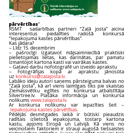
pārvērtības
“
RSMT sadarbības partneri “Zaļā josta” aicina
interesentus piedalīties radošā konkursā
“Iepakojuma kastes pārvērtības”.
Kas jādara?
– Līdz 15. decembrim
– pašrocīgi izgatavot mājsaimniecībā praktiski
pielietojamas lietas, kas darinātas, par pamatu
izmantojot kartona kasti vai vairākas kastes.
– Gatavo darbu nofotografē un izveido aprakstu
– Fotogrāfijas kopā ar aprakstu jānosūta
uz
konkurss@zalajosta.lv
.
Labāko ideju autori saņems pārsteiguma balvas no
“Zaļā josta”, kā arī viens laimīgais tiks pie skaistas
Ziemassvētku eglītes no konkursa atbalstītāja
Silvertree.lv. Plašāka informācija un konkursa
nolikums
www.zalajosta.lv
.
Ar konkursa nolikumu var iepazīties šeit –
Iepakojuma kastes pārvētības
.
Pēdējās desmitgades laikā ir būtiski pieaudzis
radītais izlietotā iepakojuma, tostarp kartona
kastu, apjoms Eiropā un Latvijā. Kā viens no
veicinošiem faktoriem ir strauji augošā tiešsaistes