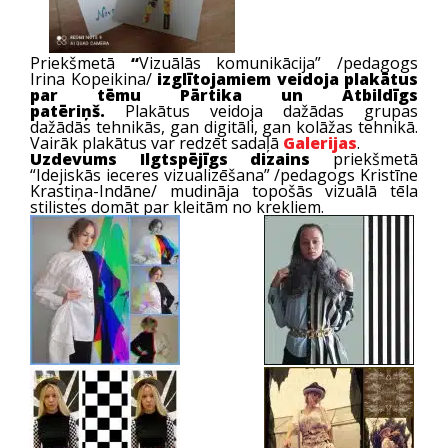
Priekšmetā
“
Vizuālās komunikācija” /pedagogs
Irina Kopeikina/
izglītojamiem veidoja plakātus
par tēmu Pārtika un Atbildīgs
patēriņš.
Plakātus veidoja dažādas grupas
dažādās tehnikās, gan digitāli, gan kolāžas tehnikā.
Vairāk plakātus var redzēt sadaļā
Galerijas
.
Uzdevums Ilgtspējīgs dizains
priekšmetā
“Idejiskās ieceres vizualizēšana” /pedagogs Kristīne
Krastiņa-Indāne/ mudināja topošās vizuālā tēla
stilistes domāt par kleitām no krekliem.