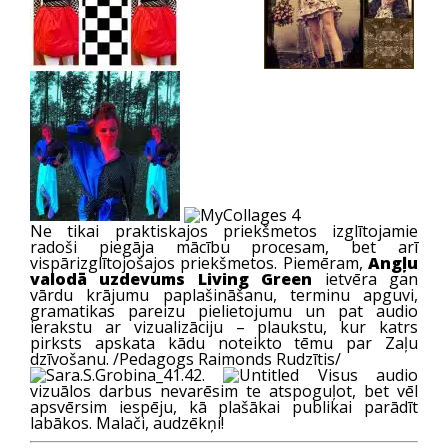
Ne tikai praktiskajos priekšmetos izglītojamie
radoši piegāja mācību procesam, bet arī
vispārizglītojošajos priekšmetos. Piemēram,
Angļu
valodā uzdevums Living Green
ietvēra gan
vārdu krājumu paplašināšanu, terminu apguvi,
gramatikas pareizu pielietojumu un pat audio
ierakstu ar vizualizāciju – plaukstu, kur katrs
pirksts apskata kādu noteikto tēmu par Zaļu
dzīvošanu. /Pedagogs Raimonds Rudzītis/
Visus audio
vizuālos darbus nevarēsim te atspoguļot, bet vēl
apsvērsim iespēju, kā plašākai publikai parādīt
labākos. Malači, audzēkņi!