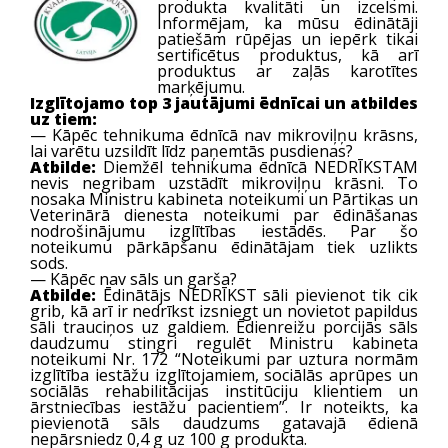
produkta kvalitāti un izcelsmi.
Informējam, ka mūsu ēdinātāji
patiešām rūpējas un iepērk tikai
sertificētus produktus, kā arī
produktus ar zaļās karotītes
marķējumu.
Izglītojamo top 3 jautājumi ēdnīcai un atbildes
uz tiem:
— Kāpēc tehnikuma ēdnīcā nav mikroviļņu krāsns,
lai varētu uzsildīt līdz paņemtās pusdienas?
Atbilde:
Diemžēl tehnikuma ēdnīcā NEDRĪKSTAM
nevis negribam uzstādīt mikroviļņu krāsni. To
nosaka Ministru kabineta noteikumi un Pārtikas un
Veterinārā dienesta noteikumi par ēdināšanas
nodrošinājumu izglītības iestādēs. Par šo
noteikumu pārkāpšanu ēdinātājam tiek uzlikts
sods.
— Kāpēc nav sāls un garša?
Atbilde:
Ēdinātājs NEDRĪKST sāli pievienot tik cik
grib, kā arī ir nedrīkst izsniegt un novietot papildus
sāli trauciņos uz galdiem. Ēdienreižu porcijās sāls
daudzumu stingri regulēt Ministru kabineta
noteikumi Nr. 172 “Noteikumi par uztura normām
izglītība iestāžu izglītojamiem, sociālās aprūpes un
sociālās rehabilitācijas institūciju klientiem un
ārstniecības iestāžu pacientiem”. Ir noteikts, ka
pievienotā sāls daudzums gatavajā ēdienā
nepārsniedz 0,4 g uz 100 g produkta.