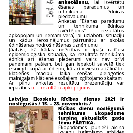
anketēšanu
, lai izvērtētu
ēšanas paradumus un
tehnikuma ēdnīcas
piedāvājumu.
Anketas “Ēšanas paradumu
un tehnikuma ēdnīcas
izvērtējums” rezultātus
apkopojām un ņemam vērā, lai uzlabotu situāciju
un kādus ierosinājumus pārrunātu ar skolas
ēdināšanas nodrošināšanas uzņēmumu.
Jāatzīst, kā kādas neērtības ir īpaši radījusi
epidemioloģiskā situācija, kā rezultātā tehnikumā
ēdnīcā arī ēšanas piederumi vairs nav brīvi
paņemami pašiem, bet gan iepakoti salvetē tiek
izsniegti kopā ar ēdienu, kā arī ieviesto attālināto-
klātienes mācību laikā cenšas pielāgoties
mainīgajam klātienē esošajiem izglītojamo skaitam.
Ar pilnu anketas rezultātu prezentāciju var
iepazīties
te – rezultātu apkopojums
.
Latvijas Ekoskolu Rīcības dienas 2021 ir
noslēgušās / 15. – 28. novembris /
Rīcības dienu noslēgumā
tehnikuma Ekopadome
turpina aktualizēt gada
tēmu PĀRTIKA.
Ekopadomes jaunieši aicina
ikvienu izglītojamo atbildēs