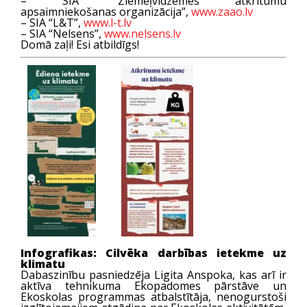
– SIA “Ziemeļvidzemes atkritumu
apsaimniekošanas organizācija”,
www.zaao.lv
– SIA “L&T”,
www.l-t.lv
– SIA “Nelsens”,
www.nelsens.lv
Domā zaļi! Esi atbildīgs!
Infografikas: Cilvēka darbības ietekme uz
klimatu
Dabaszinību pasniedzēja Ligita Anspoka, kas arī ir
aktīva tehnikuma Ekopadomes pārstāve un
Ekoskolas programmas atbalstītāja, nenogurstoši