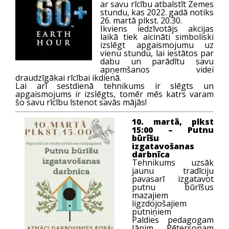
ar savu rīcību atbalstīt Zemes
stundu, kas 2022. gadā notiks
26. martā plkst. 20.30.
Ikviens iedzīvotājs akcijas
laikā tiek aicināti simboliski
izslēgt apgaismojumu uz
vienu stundu, lai iestātos par
dabu un parādītu savu
apņemšanos videi
draudzīgākai rīcībai ikdienā.
Lai arī sestdienā tehnikums ir slēgts un
apgaismojums ir izslēgts, tomēr mēs katrs varam
šo savu rīcību īstenot savās mājās!
10. martā, plkst
15:00 – Putnu
būrīšu
izgatavošanas
darbnīca
Tehnikums uzsāk
jaunu tradīciju
pavasarī izgatavot
putnu būrīšus
mazajiem
ligzdojošajiem
putniņiem
Paldies pedagogam
Jānim Pētersonam