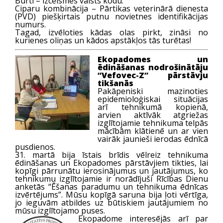
Burti – izcelsmes valsts kodu.
Ciparu kombinācija – Pārtikas veterinārā dienesta
(PVD) piešķirtais putnu novietnes identifikācijas
numurs.
Tagad, izvēloties kādas olas pirkt, zināsi no
kurienes oliņas un kādos apstākļos tās turētas!
Ekopadomes un
ēdināšanas nodrošinātāju
“Vefovec-Z” pārstāvju
tikšanās
Pakāpeniski mazinoties
epidemioloģiskai situācijas
arī tehnikumā kopienā,
arvien aktīvāk atgriežas
izglītojamie tehnikuma telpās
mācībām klātienē un ar vien
vairāk jaunieši ierodas ēdnīcā
pusdienos.
31. martā bija īstais brīdis vēlreiz tehnikuma
ēdināšanas un Ekopadomes pārstāvjiem tikties, lai
kopīgi pārrunātu ierosinājumus un jautājumus, ko
tehnikumu izglītojamie ir norādījuši Rīcības Dienu
anketās “Ēšanas paradumu un tehnikuma ēdnīcas
izvērtējums”. Mūsu kopīgā saruna bija ļoti vērtīga,
jo ieguvām atbildes uz būtiskiem jautājumiem no
mūsu izglītojamo puses.
Ekopadome interesējās arī par