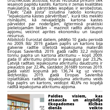
tirdzniecības attīstība, kuras rezultātā pirkumi tiek
iesaiņoti papildu kastēs. Kartons ir zemas kvalitātes
makulatūra, tā pārstrādes iespējas ir ierobežotas.
Tāpēc “Zaļā josta” izsludina radošo konkursu
“Iepakojuma kastes pārvērtības”, kurā tiks meklēti
risinājumi, kā nevajadzīgās kartona kastes
pārveidot par noderīgām, ilgtermiņā praktiski
pielietojamām lietām – mazinot radīto atkritumu
apjomu, veicinot aprites ekonomiku un taupot
resursus.
Atbilstoši
Eurostat
datiem, pēdējo 10 gadu periodā
no 2009. līdz 2019. gadam papīrs un kartons bija
galvenie radītie izlietotā iepakojuma materiāli
Eiropas Savienībā. 2019. gadā radīti 32,2 miljoni
tonnu papīra un kartona atkritumu – kopš 2009.
gada šī atkritumu plūsma ir pieaugusi par 23,2%.
Latvijā radītais iepakojuma atkritumu daudzums ir
pieaudzis par 22,4%, sastādot 261689 tonnas 2019.
gadā valstī kopumā jeb 136,74 kg uz vienu
iedzīvotāju. 2019. gadā Eiropas Savienībā
izplatītākais radītais iepakojuma atkritumu veids
bija papīrs un kartons, veidojot 40,6% no kopējā
radītā iepakojuma atkritumu apjoma.
Paldies visiem, kas
atsaucās un aizpildīja
Ekopadomes Rīcības
dienās veikto