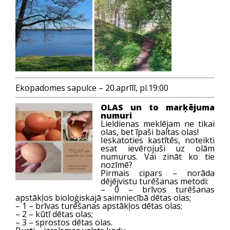
Ekopadomes sapulce – 20.aprīlī, pl.19:00
OLAS un to marķējuma
numuri
Lieldienas meklējam ne tikai
olas, bet īpaši baltas olas!
Ieskatoties kastītēs, noteikti
esat ievērojuši uz olām
numurus. Vai zināt ko tie
nozīmē?
Pirmais cipars – norāda
dējējvistu turēšanas metodi:
– 0 – brīvos turēšanas
apstākļos bioloģiskajā saimniecībā dētas olas;
– 1 – brīvas turēšanas apstākļos dētas olas;
– 2 – kūtī dētas olas;
– 3 – sprostos dētas olas.