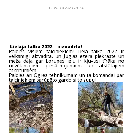
Ekoskola 2023./2024.
Lielajā talka 2022 – aizvadīta!
Paldies visiem talciniekiem! Lielā talka 2022 ir
veiksmīgi aizvadīta, un Juglas ezera piekraste un
meža daļa gar Lorupes ielu ir kļuvusi tīrāka no
nevēlamajiem piesārņojumiem un atstātajiem
atkritumiem.
Paldies arī Ogres tehnikumam un tā komandai par
talciniekiem sarūpēto gardo silto zupu!