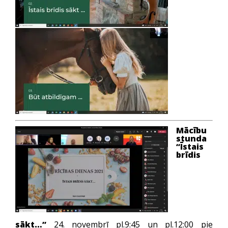
Mācību
stunda
“Īstais
brīdis
sākt…”
24. novembrī pl.9:45 un pl.12:00 pie