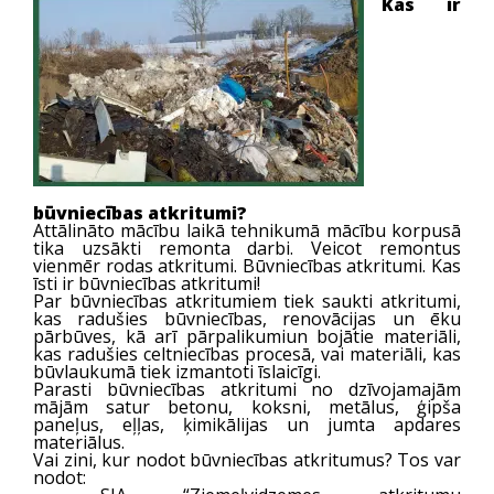
Kas ir
būvniecības atkritumi?
Attālināto mācību laikā tehnikumā mācību korpusā
tika uzsākti remonta darbi. Veicot remontus
vienmēr rodas atkritumi. Būvniecības atkritumi. Kas
īsti ir būvniecības atkritumi!
Par būvniecības atkritumiem tiek saukti atkritumi,
kas radušies būvniecības, renovācijas un ēku
pārbūves, kā arī pārpalikumiun bojātie materiāli,
kas radušies celtniecības procesā, vai materiāli, kas
būvlaukumā tiek izmantoti īslaicīgi.
Parasti būvniecības atkritumi no dzīvojamajām
mājām satur betonu, koksni, metālus, ģipša
paneļus, eļļas, ķimikālijas un jumta apdares
materiālus.
Vai zini, kur nodot būvniecības atkritumus? Tos var
nodot: