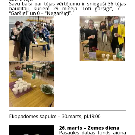
Savu balsi par tējas vērtējumu ir snieguši 36 tējas
baudītāji, kuriem 29 minēja “Ļoti garšīgi”, 7 –
“Garšīgi” un 0 – “Negaršīgi”.
Ekopadomes sapulce – 30.marts, pl.19:00
26. marts – Zemes diena
Pasaules dabas fonds aicina