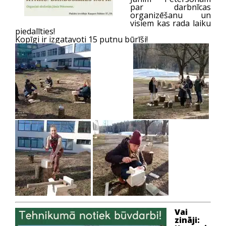
par darbnīcas
organizēšanu un
visiem kas rada laiku
piedalīties!
Kopīgi ir izgatavoti 15 putnu būrīši!
Vai
zināji: