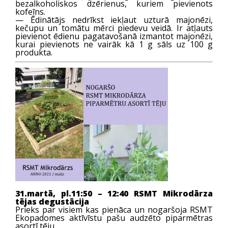
bezalkoholiskos dzērienus, kuriem pievienots
kofeīns.
— Ēdinātājs nedrīkst iekļaut uzturā majonēzi,
kečupu un tomātu mērci piedevu veidā. Ir atļauts
pievienot ēdienu pagatavošanā izmantot majonēzi,
kurai pievienots ne vairāk kā 1 g sāls uz 100 g
produkta.
31.martā, pl.11:50 – 12:40 RSMT Mikrodārza
tējas degustācija
Prieks par visiem kas pienāca un nogaršoja RSMT
Ekopadomes aktīvīstu pašu audzēto piparmētras
asortī tēju.