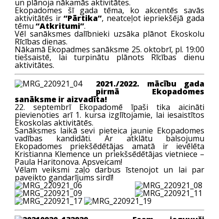
un plānoja nākamās aktivitātes.
Ekopadomes šī gada tēma, ko akcentēs savās
aktivitātēs ir
“Pārtika”
, neatceļot iepriekšējā gada
tēmu
“Atkritumi”
.
Vēl sanāksmes dalībnieki uzsāka plānot Ekoskolu
Rīcības dienas.
Nākamā Ekopadmes sanāksme 25. oktobrī, pl. 19:00
tiešsaistē, lai turpinātu plānots Rīcības dienu
aktivitātes.
2021./2022. mācību gada
pirmā Ekopadomes
sanāksme ir aizvadīta!
22. septembrī Ekopadomē īpaši tika aicināti
pievienoties arī 1. kursa izglītojamie, lai iesaistītos
Ekoskolas aktivitātēs.
Sanāksmes laikā sevi pieteica jaunie Ekopadomes
vadības kandidāti. Ar atklātu balsojumu
Ekopadomes priekšēdētājas amatā ir ievēlēta
Kristianna Klemence un priekšsēdētājas vietniece –
Paula Haritonova. Apsveicam!
Vēlam veiksmi zaļo darbus īstenojot un lai par
paveikto gandarījums sirdī!