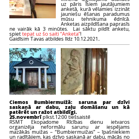
uz pāris īsiem jautājumiem
anketā, kurā vēlamies izzināt
jauniešu ēšanas paradumus
mūsu tehnikuma ēdnīcā.
Anketas aizpildīšana paprasīs
ne vairāk kā 3 minūtes. Lai sāktu pildīt anketu,
spiet
tepat uz šo saiti “Anketa”
!
Gaidīsim Tavas atbildes līdz 10.12.2021..
Ciemos Bumbiermuižā: saruna par dzīvi
saskaņā ar dabu, zaļu domāšanu un kā
patērēt un ražot atbildīgi.
25.novembrī
plkst.12:00 tiešsaistē
RSMT Ekopadome Rīcības dienu ietvaros
organizēja neformālu sarunu ar iespējams
mazākās muižas – “Bumbiermuižas” – īpašniekiem
un radītājiem, kas dzīvo saskaņā ar dabu, mācās no