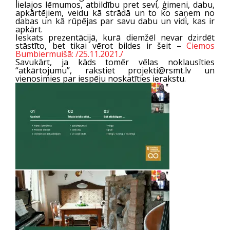
lielajos lēmumos, atbildību pret sevi, ģimeni, dabu,
apkārtējiem, veidu kā strādā un to ko saņem no
dabas un kā rūpējas par savu dabu un vidi, kas ir
apkārt.
Ieskats prezentācijā, kurā diemžēl nevar dzirdēt
stāstīto, bet tikai vērot bildes ir šeit –
Ciemos
Bumbiermuišā: /25.11.2021./
Savukārt, ja kāds tomēr vēlas noklausīties
“atkārtojumu”, rakstiet projekti@rsmt.lv un
vienosimies par iespēju noskatīties ierakstu.