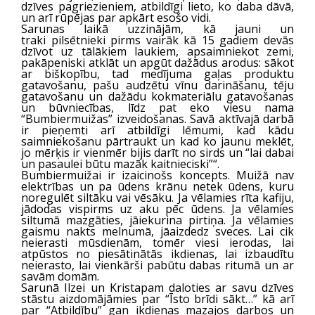
dzīves pagriezieniem, atbildīgi lieto, ko daba dāvā,
un arī rūpējas par apkārt esošo vidi.
Sarunas laikā uzzinājām, kā
jauni un
traki
pilsētnieki pirms vairāk kā 15 gadiem devās
dzīvot uz tālākiem laukiem, apsaimniekot zemi,
pakāpeniski atklāt un apgūt dažādus arodus: sākot
ar biškopību, tad medījuma gaļas produktu
gatavošanu, pašu audzētu vīnu darināšanu, tēju
gatavošanu un dažādu kokmateriālu gatavošanas
un būvniecības, līdz pat eko viesu nama
“Bumbiermuižas” izveidošanas. Savā aktīvajā darbā
ir pieņemti arī atbildīgi lēmumi, kad kādu
saimniekošanu pārtraukt un kad ko jaunu meklēt,
jo mērķis ir vienmēr bijis darīt no sirds un “
lai dabai
un pasaulei būtu mazāk kaitnieciski”
“.
Bumbiermuižai ir izaicinošs koncepts. Muižā nav
elektrības un pa ūdens krānu netek ūdens, kuru
noregulēt siltāku vai vēsāku. Ja vēlamies rīta kafiju,
jādodas vispirms uz aku pēc ūdens. Ja vēlamies
siltumā mazgāties, jāiekurina pirtiņa. Ja vēlamies
gaismu nakts melnumā, jāaizdedz sveces. Lai cik
neierasti mūsdienām, tomēr viesi ierodas, lai
atpūstos no piesātinātās ikdienas, lai izbaudītu
neierasto, lai vienkārši pabūtu dabas ritumā un ar
savām domām.
Sarunā Ilzei un Kristapam daloties ar savu dzīves
stāstu aizdomājāmies par “Īsto brīdi sākt…” kā arī
par “Atbildību” gan ikdienas mazajos darbos un