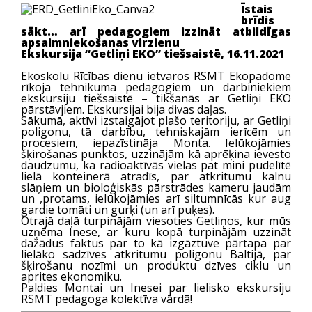
Īstais
brīdis
sākt… arī pedagogiem izzināt atbildīgas
apsaimniekošanas virzienu
Ekskursija “Getliņi EKO” tiešsaistē, 16.11.2021
Ekoskolu Rīcības dienu ietvaros RSMT Ekopadome
rīkoja tehnikuma pedagogiem un darbiniekiem
ekskursiju tiešsaistē – tikšanās ar Getliņi EKO
pārstāvjiem. Ekskursijai bija divas daļas.
Sākumā, aktīvi izstaigājot plašo teritoriju, ar Getliņi
poligonu, tā darbību, tehniskajām ierīcēm un
procesiem, iepazīstināja Monta. Ielūkojāmies
šķirošanas punktos, uzzinājām kā aprēķina ievesto
daudzumu, ka radioaktīvās vielas pat mini pudelītē
lielā konteinerā atradīs, par atkritumu kalnu
slāņiem un bioloģiskās pārstrādes kameru jaudām
un ,protams, ielūkojāmies arī siltumnīcās kur aug
gardie tomāti un gurķi (un arī puķes).
Otrajā daļā turpinājām viesoties Getliņos, kur mūs
uzņēma Inese, ar kuru kopā turpinājām uzzināt
dažādus faktus par to kā izgāztuve pārtapa par
lielāko sadzīves atkritumu poligonu Baltijā, par
šķirošanu nozīmi un produktu dzīves ciklu un
aprites ekonomiku.
Paldies Montai un Inesei par lielisko ekskursiju
RSMT pedagoga kolektīva vārdā!