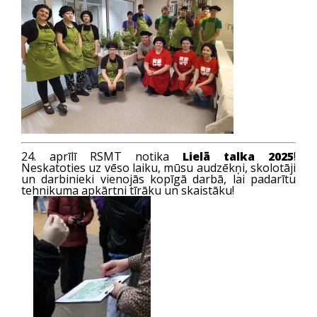
24. aprīlī RSMT notika
Lielā talka 2025
!
Neskatoties uz vēso laiku, mūsu audzēkņi, skolotāji
un darbinieki vienojās kopīgā darbā, lai padarītu
tehnikuma apkārtni tīrāku un skaistāku!