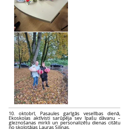
10. oktobrī, Pasaules garīgās veselības dienā,
Ekoskolas aktīvisti sarūpēja sev īpašu dāvanu –
gleznošanas mirkli un personalizētu dienas citātu
no skolotājas Lau­ras Siliņas.