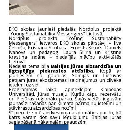
EKO skolas jaunieši piedalās Nordplus projektā
“Young Sustainability Messengers” Lietuvā.
Nordplus projekta “Young Sustainability
Messengers” ietvaros EKO skolas pārstāvji – Ilva
Černiša, Kristiana Skubaka, Ernests Kikučs, Daniels
Ivanovs un pedagogi Laura Siliņa un Kristīne
Krastiņa Indāne – piedalījās mācību aktivitātēs
Lietuvā.
Nedēļas tēma bija
Baltijas jūras aizsardzība un
ilgtspējīga piekrastes attīstība.
Kopā ar
jauniešiem no Igaunijas, Somijas un Lietuvas
pētījām jūras ekosistēmas izaicinājumus un cilvēka
ietekmi uz vidi.
Programmas laikā apmeklējām Klaipēdas
Universitāti, Jūras muzeju, Kuršu kāpu rezervātu
un Piejūras reģionālo parku. Šajās vietās ieguvām
jaunas zināšanas par klimata pārmaiņu ietekmi un
stāvkrastu aizsardzības nozīmi.
Šī pieredze mūs iedvesmoja aizdomāties par to, kā
katrs varam dot savu ieguldījumu Baltijas jūras
saglabāšanā nākamajām paaudzēm.