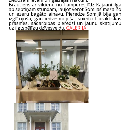
ziedošām ievām un gaišajām naktīm.
Brauciens ar vilcienu no Tamperes līdz Kajaani ilga
ap septiņām stundām, ļaujot vērot Somijas mežaino
un ezeru bagāto ainavu. Pieredze Somijā bija gan
izglītojoša, gan iedvesmojoša, sniedzot praktiskas
prasmes, sadarbības pieredzi un jaunu skatījumu
uz ilgtspējīgu dzīvesveidu.
GALERIJA