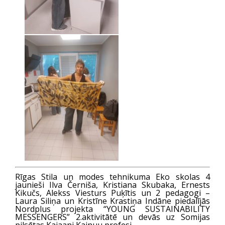
Rīgas Stila un modes tehnikuma Eko skolas 4
jaunieši Ilva Černiša, Kristiana Skubaka, Ernests
Kikučs, Alekss Viesturs Puķītis un 2 pedagogi –
Laura Siliņa un Kristīne Krastiņa Indāne piedalījās
Nordplus projekta “YOUNG SUSTAINABILITY
MESSENGERS” 2.aktivitātē un devās uz Somijas