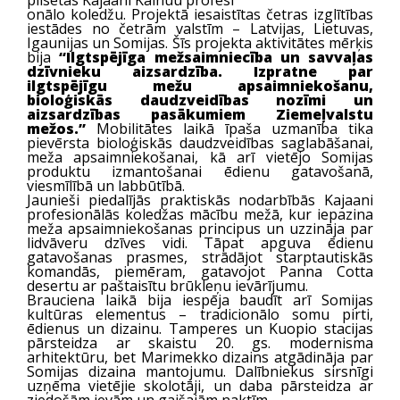
pilsētas Kajaani Kainuu profesi
onālo koledžu. Projektā iesaistītas četras izglītības
iestādes no četrām valstīm – Latvijas, Lietuvas,
Igaunijas un Somijas. Šīs projekta aktivitātes mērķis
bija
“Ilgtspējīga mežsaimniecība un savvaļas
dzīvnieku aizsardzība. Izpratne par
ilgtspējīgu mežu apsaimniekošanu,
bioloģiskās daudzveidības nozīmi un
aizsardzības pasākumiem Ziemeļvalstu
mežos.”
Mobilitātes laikā īpaša uzmanība tika
pievērsta bioloģiskās daudzveidības saglabāšanai,
meža apsaimniekošanai, kā arī vietējo Somijas
produktu izmantošanai ēdienu gatavošanā,
viesmīlībā un labbūtībā.
Jaunieši piedalījās praktiskās nodarbībās Kajaani
profesionālās koledžas mācību mežā, kur iepazina
meža apsaimniekošanas principus un uzzināja par
lidvāveru dzīves vidi. Tāpat apguva ēdienu
gatavošanas prasmes, strādājot starptautiskās
komandās, piemēram, gatavojot Panna Cotta
desertu ar paštaisītu brūkleņu ievārījumu.
Brauciena laikā bija iespēja baudīt arī Somijas
kultūras elementus – tradicionālo somu pirti,
ēdienus un dizainu. Tamperes un Kuopio stacijas
pārsteidza ar skaistu 20. gs. modernisma
arhitektūru, bet Marimekko dizains atgādināja par
Somijas dizaina mantojumu. Dalībniekus sirsnīgi
uzņēma vietējie skolotāji, un daba pārsteidza ar