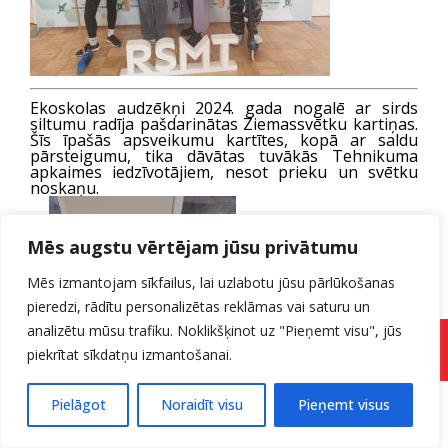
Ekoskolas audzēkņi 2024. gada nogalē ar sirds
siltumu radīja pašdarinātas Ziemassvētku kartiņas.
Šīs īpašās apsveikumu kartītes, kopā ar saldu
pārsteigumu, tika dāvātas tuvākās Tehnikuma
apkaimes iedzīvotājiem, nesot prieku un svētku
noskaņu.
Mēs augstu vērtējam jūsu privātumu
Mēs izmantojam sīkfailus, lai uzlabotu jūsu pārlūkošanas
pieredzi, rādītu personalizētas reklāmas vai saturu un
analizētu mūsu trafiku. Noklikšķinot uz "Pieņemt visu", jūs
Pieteikuma forma
piekrītat sīkdatņu izmantošanai.
Pielāgot
Noraidīt visu
Pieņemt visus