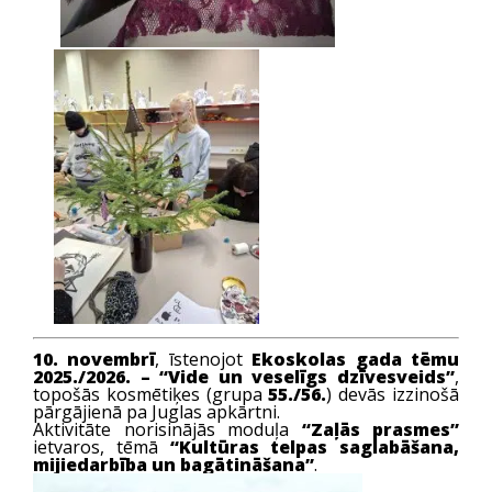
10. novembrī
, īstenojot
Ekoskolas gada tēmu
2025./2026. – “Vide un veselīgs dzīvesveids”
,
topošās kosmētiķes (grupa
55./56.
) devās izzinošā
pārgājienā pa Juglas apkārtni.
Aktivitāte norisinājās moduļa
“Zaļās prasmes”
ietvaros, tēmā
“Kultūras telpas saglabāšana,
mijiedarbība un bagātināšana”
.