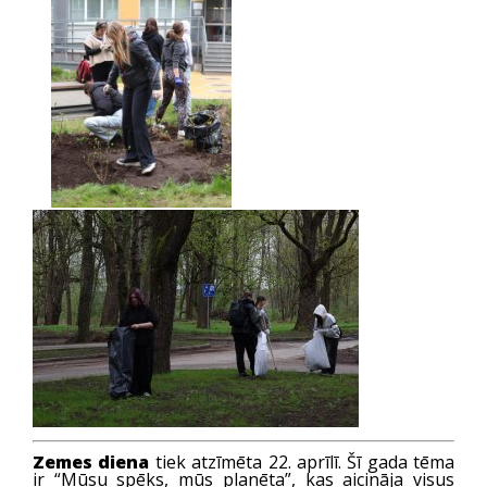
Zemes diena
tiek atzīmēta 22. aprīlī. Šī gada tēma
ir “Mūsu spēks, mūs planēta”, kas aicināja visus