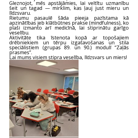
Gleznojot, mēs apstājāmies, lai veltītu uzmanību
šeit un tagad — mirklim, kas ļauj just mieru un
līdzsvaru.
Rietumu pasaulē šāda pieeja pazīstama kā
apzinātības jeb klātbūtnes prakse (mindfulness), ko
plaši izmanto arī medicīnā, lai stiprinātu garīgo
veselību.
Aktivitāte tika īstenota kopā ar topošajiem
drēbniekiem un tērpu izgatavošanas un stila
speciālistiem (grupas 89. un 90.) modulī “Zaļās
prasmes”.
Lai mums visiem stipra veselība, līdzsvars un miers!