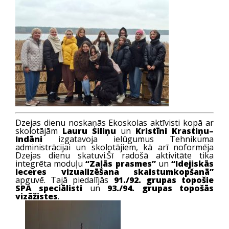
Dzejas dienu noskaņās Ekoskolas aktīvisti kopā ar
skolotājām
Lauru Siliņu
un
Kristīni Krastiņu–
Indāni
izgatavoja ielūgumus Tehnikuma
administrācijai un skolotājiem, kā arī noformēja
Dzejas dienu skatuvi.Šī radošā aktivitāte tika
integrēta moduļu
“Zaļās prasmes”
un
“Idejiskās
ieceres vizualizēšana skaistumkopšanā”
apguvē. Tajā piedalījās
91./92. grupas topošie
SPA speciālisti
un
93./94. grupas topošās
vizāžistes
.