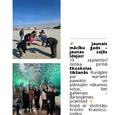
Jaunais
mācību gads –
jaunas zaļās
idejas!
19. septembrī
notika pirmā
Ekoskolas
tikšanās
. Runājām
par iepriekš
paveikto un
plānojām nākamos
soļus, bet
galvenais –
darbojāmies
praktiski!
Kopā ar skolotāju
Kristīni Krastiņu–
Indāni