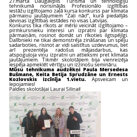
27.martā Daugavpils Tūrisma un tehnoloģiju
tehnikumā norisinājās Profesionālo izglītības
iestāžu izglītojamo zaļā kursa konkurss par klimata
pārmaiņu jautājumiem “Zaļi nāc!”, kurā piedalījās
deviņas izglītības iestādes no visas Latvijas.
Konkurss tika rīkots ar mērķi veicināt izglītojamo –
pirmkursnieku interesi un izpratni par klimata
pārmaiņām, rosinot domāt un rīkoties ilgtspējīgi.
Dalībnieki ne tikai demonstrēja zināšanas un spēju
sadarboties, risinot ar vidi saistītus uzdevumus, bet
arī prezentēja radošus mājasdarbus, kas
atspoguļoja viņu izpratni un attieksmi pret klimata
jautājumiem. Tikmēr skolotājiem bija vienreizēja
iespēja apmeklēt vērtīgu un izzinošu semināru.
Mūsu tehnikuma audzēkņi Paula Mersedesa
Bušmane, Keita Betija Sprudzāne un Ernests
Kozlovskis izcīnīja 1.vietu.
Apsveicam un
lepojamies!
Paldies skolotājai Laurai Siliņai!